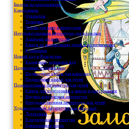
Билеты на мероприятия
Канцтовары
Открытки
Тетрадки
Чехлы для карт и пропусков
Нехудожественная литература для взрослых
Альбомы по искусству
Книги по воспитанию детей и по педагогике
Кулинария
Новый год и Рождество
Календари, открытки итд
Подарочные издания книг
Подарочные книги для взрослых
Подарочные книги для детей
Познавательная литература для детей
Книги для подготовки к школе и хрестоматии
Научно-популярная литература
Нехудожественная литература для детей
Художественная литература для взрослых
Детективы
Классическая литература
Современная проза