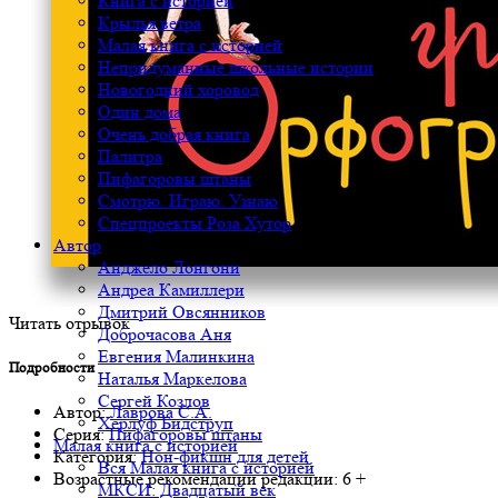
Книга с историей
Крылья ветра
Малая книга с историей
Непридуманные школьные истории
Новогодний хоровод
Один дома
Очень добрая книга
Палитра
Пифагоровы штаны
Смотрю. Играю. Узнаю
Спецпроекты Роза Хутор
Автор
Анджело Лонгони
Андреа Камиллери
Дмитрий Овсянников
Читать отрывок
Доброчасова Аня
Евгения Малинкина
Подробности
Наталья Маркелова
Сергей Козлов
Автор:
Лаврова С.А.
Херлуф Бидструп
Серия:
Пифагоровы штаны
Малая книга с историей
Категория:
Нон-фикшн для детей
Вся Малая книга с историей
Возрастные рекомендации редакции:
6 +
МКСИ: Двадцатый век