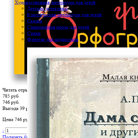
Художественная литература для детей
Детские детективы
Классическая литература для детей
Сказки
Современная проза для детей
Стихи
Фэнтези для подростков
Читать отрывок
785 руб.
746 руб.
Выгода 39 руб.
Цена 746 руб. за 1 шт
-
+
В корзину
Подарить библиотеке
?