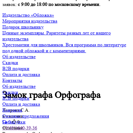
заявок:
с 9:00 до 18:00 по московскому времени.
Издательство «Обложка»
Мероприятия издательства
Подарок школьнику
Ценные экземпляры. Раритеты разных лет от нашего
издательства
Хрестоматии для школьников. Вся программа по литературе
под одной обложкой и с комментариями.
Об издательстве
Скидки
B2B подарки
Оплата и доставка
Контакты
Об издательстве
Скидки
Замок графа Орфографа
B2B подарки
Оплата и доставка
Лаврова С.А.
Контакты
в наличии
Оптовые предложения
0
0
Госзакупки
Описание
+7(495)640-39-36