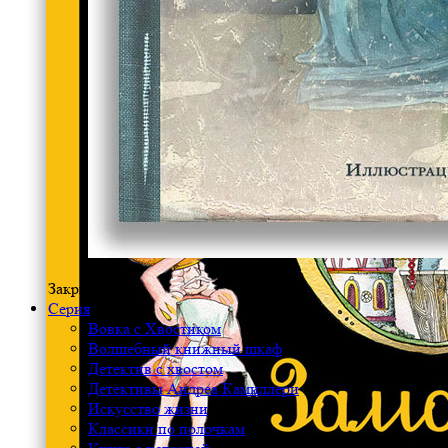
Закрыть меню
Серия
Вовка с Хвостиком
Волшебный книжный шкаф
Детектив с хвостом
Детективы Андреа Камиллери
Искусство жизни
Классики по полочкам