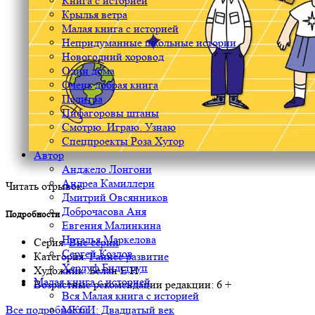
Книга с историей
Крылья ветра
Малая книга с историей
Непридуманные школьные истории
Новогодний хоровод
Один дома
Очень добрая книга
Палитра
Пифагоровы штаны
Смотрю. Играю. Узнаю
Спецпроекты Роза Хутор
Автор
Анджело Лонгони
Андреа Камиллери
Читать отрывок
Дмитрий Овсянников
Доброчасова Аня
Подробности
Евгения Малинкина
Наталья Маркелова
Серия:
Вне серии
Сергей Козлов
Категория:
Раннее развитие
Херлуф Бидструп
Художник:
Белан Е.Н.
Малая книга с историей
Возрастные рекомендации редакции:
6 +
Вся Малая книга с историей
МКСИ: Двадцатый век
Все подробности