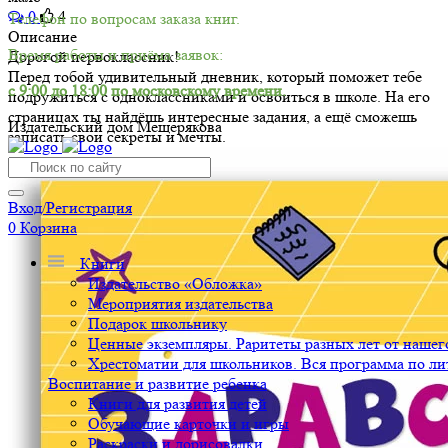
0
4
Телефон по вопросам заказа книг.
Описание
Время работы и приёма заявок:
Дорогой первоклассник!
Перед тобой удивительный дневник, который поможет тебе
с 9:00 до 18:00 по московскому времени.
подружиться с одноклассниками и освоиться в школе. На его
страницах ты найдёшь интересные задания, а ещё сможешь
Издательский дом Мещерякова
записать свои секреты и мечты.
Вход/Регистрация
0
Корзина
Книги
Издательство «Обложка»
Мероприятия издательства
Подарок школьнику
Ценные экземпляры. Раритеты разных лет от нашего
Хрестоматии для школьников. Вся программа по ли
Воспитание и развитие ребенка
Книги для развития детей
Обучающие карточки и игры
Раскраски и дорисовалки