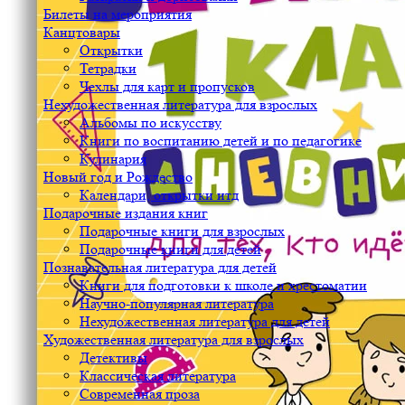
Билеты на мероприятия
Канцтовары
Открытки
Тетрадки
Чехлы для карт и пропусков
Нехудожественная литература для взрослых
Альбомы по искусству
Книги по воспитанию детей и по педагогике
Кулинария
Новый год и Рождество
Календари, открытки итд
Подарочные издания книг
Подарочные книги для взрослых
Подарочные книги для детей
Познавательная литература для детей
Книги для подготовки к школе и хрестоматии
Научно-популярная литература
Нехудожественная литература для детей
Художественная литература для взрослых
Детективы
Классическая литература
Современная проза