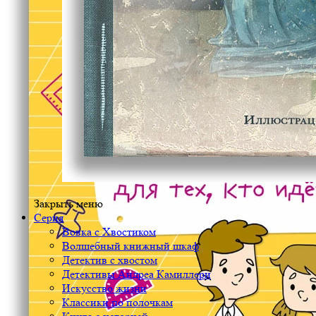
Закрыть меню
Серия
Вовка с Хвостиком
Волшебный книжный шкаф
Детектив с хвостом
Детективы Андреа Камиллери
Искусство жизни
Классики по полочкам