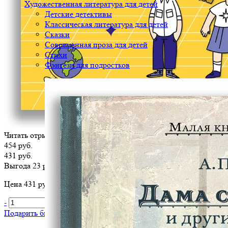
Художественная литература для детей
Детские детективы
Классическая литература для детей
Сказки
Современная проза для детей
Стихи
Фэнтези для подростков
Читать отрывок
454 руб.
431 руб.
Выгода 23 руб.
Цена 431 руб. за 1 шт
-
+
В корзину
Подарить библиотеке
?