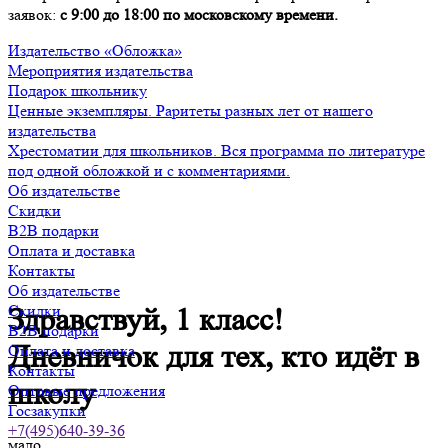
заявок:
с 9:00 до 18:00 по московскому времени.
Издательство «Обложка»
Мероприятия издательства
Подарок школьнику
Ценные экземпляры. Раритеты разных лет от нашего
издательства
Хрестоматии для школьников. Вся программа по литературе
под одной обложкой и с комментариями.
Об издательстве
Скидки
B2B подарки
Оплата и доставка
Контакты
Об издательстве
Скидки
Здравствуй, 1 класс!
B2B подарки
Дневничок для тех, кто идёт в
Оплата и доставка
Контакты
школу
Оптовые предложения
Госзакупки
+7(495)640-39-36
мало