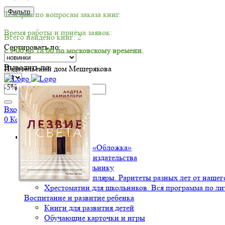
Фильтр
Телефон по вопросам заказа книг.
Время работы и приёма заявок:
Всего найдено книг: 2
Сортировать по:
с 9:00 до 18:00 по московскому времени.
Выводить по:
Издательский дом Мещерякова
-5%
Вход/Регистрация
0
Корзина
Книги
Издательство «Обложка»
Мероприятия издательства
Подарок школьнику
Ценные экземпляры. Раритеты разных лет от нашего
Хрестоматии для школьников. Вся программа по ли
Воспитание и развитие ребенка
Книги для развития детей
Обучающие карточки и игры