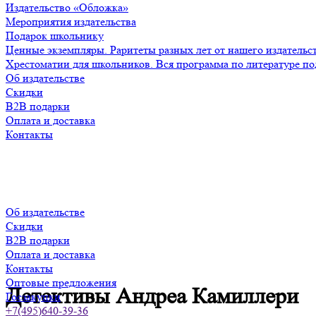
Издательство «Обложка»
Мероприятия издательства
Подарок школьнику
Ценные экземпляры. Раритеты разных лет от нашего издательс
Хрестоматии для школьников. Вся программа по литературе по
Об издательстве
Скидки
B2B подарки
Оплата и доставка
Контакты
Об издательстве
Скидки
B2B подарки
Оплата и доставка
Контакты
Оптовые предложения
Детективы Андреа Камиллери
Госзакупки
+7(495)640-39-36