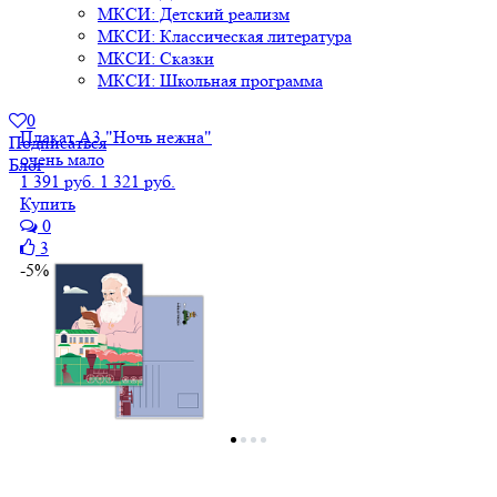
МКСИ: Детский реализм
МКСИ: Классическая литература
МКСИ: Сказки
МКСИ: Школьная программа
0
Плакат А3 "Ночь нежна"
Подписаться
очень мало
Блог
1 391 руб.
1 321 руб.
Купить
0
3
-5%