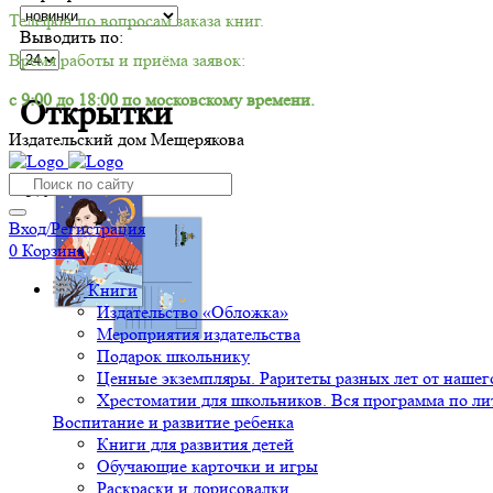
Телефон по вопросам заказа книг.
Выводить по:
Время работы и приёма заявок:
с 9:00 до 18:00 по московскому времени.
Открытки
Издательский дом Мещерякова
-5%
Вход/Регистрация
0
Корзина
Книги
Издательство «Обложка»
Мероприятия издательства
Подарок школьнику
Ценные экземпляры. Раритеты разных лет от нашего
Хрестоматии для школьников. Вся программа по ли
Воспитание и развитие ребенка
Книги для развития детей
Обучающие карточки и игры
Раскраски и дорисовалки