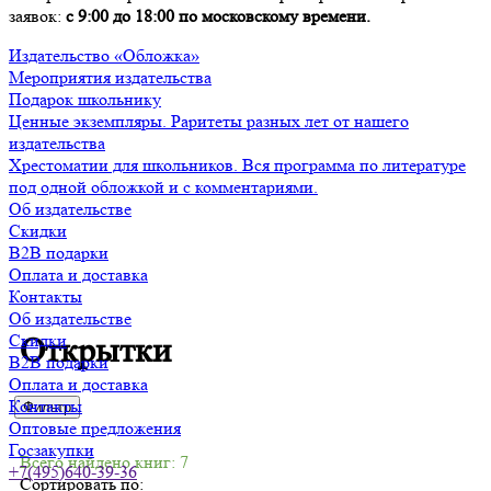
заявок:
с 9:00 до 18:00 по московскому времени.
Издательство «Обложка»
Мероприятия издательства
Подарок школьнику
Ценные экземпляры. Раритеты разных лет от нашего
издательства
Хрестоматии для школьников. Вся программа по литературе
под одной обложкой и с комментариями.
Об издательстве
Скидки
B2B подарки
Оплата и доставка
Контакты
Об издательстве
Скидки
Открытки
B2B подарки
Оплата и доставка
Контакты
Фильтр
Оптовые предложения
Госзакупки
Всего найдено книг: 7
+7(495)640-39-36
Сортировать по: