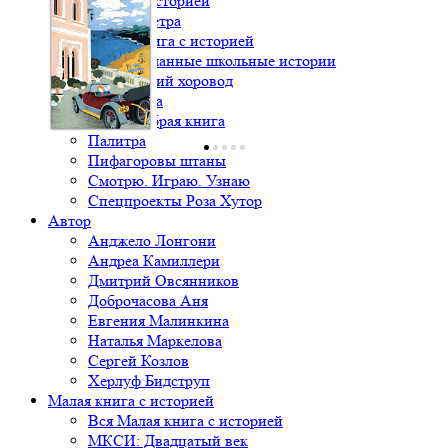
Книга с историей
Крылья ветра
Малая книга с историей
Непридуманные школьные истории
Новогодний хоровод
Один дома
Очень добрая книга
Палитра
Пифагоровы штаны
Смотрю. Играю. Узнаю
Спецпроекты Роза Хутор
Автор
Анджело Лонгони
Андреа Камиллери
Дмитрий Овсянников
Доброчасова Аня
Евгения Малинкина
Наталья Маркелова
Сергей Козлов
Херлуф Бидструп
Малая книга с историей
Вся Малая книга с историей
МКСИ: Двадцатый век