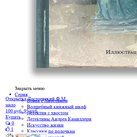
Закрыть меню
Серия
Открытка Достоевский Ф.М.
Вовка с Хвостиком
мало
Волшебный книжный шкаф
100 руб.
95 руб.
Детектив с хвостом
Купить
Детективы Андреа Камиллери
0
Искусство жизни
1
Классики по полочкам
-5%