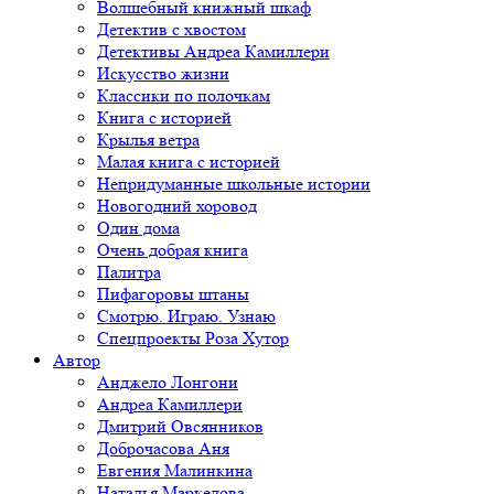
Волшебный книжный шкаф
Детектив с хвостом
Детективы Андреа Камиллери
Искусство жизни
Классики по полочкам
Книга с историей
Крылья ветра
Малая книга с историей
Непридуманные школьные истории
Новогодний хоровод
Один дома
Очень добрая книга
Палитра
Пифагоровы штаны
Смотрю. Играю. Узнаю
Спецпроекты Роза Хутор
Автор
Анджело Лонгони
Андреа Камиллери
Дмитрий Овсянников
Доброчасова Аня
Евгения Малинкина
Наталья Маркелова