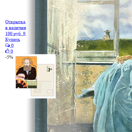
Открытка Маяковский В.В.
в наличии
100 руб.
95 руб.
Купить
0
0
-5%