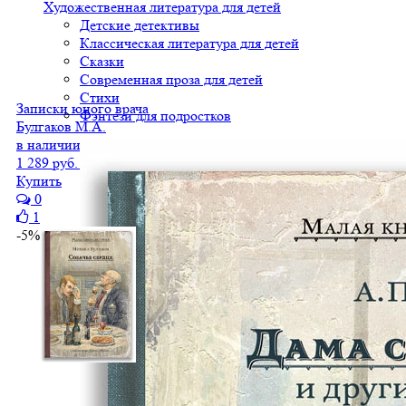
Художественная литература для детей
Детские детективы
Классическая литература для детей
Сказки
Современная проза для детей
Стихи
Записки юного врача
Фэнтези для подростков
Булгаков М.А.
в наличии
1 289 руб.
1 225 руб.
Купить
0
1
-5%