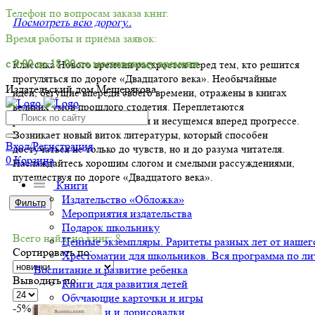
Телефон по вопросам заказа книг.
Посмотреть всю дорогу..
Время работы и приёма заявок:
с 9:00 до 18:00 по московскому времени.
Классика Нового времени раскроется перед тем, кто решится
прогуляться по дороге «Двадцатого века». Необычайные
Издательский дом Мещерякова
идеи, бегущие впереди своего времени, отражены в книгах
великих умов прошлого столетия. Переплетаются
размышления о человечности и несущемся вперед прогрессе.
Возникает новый виток литературы, который способен
Вход/Регистрация
достучаться не только до чувств, но и до разума читателя.
0
Корзина
Наслаждайтесь хорошим слогом и смелыми рассуждениями,
путешествуя по дороге «Двадцатого века».
Книги
Издательство «Обложка»
Фильтр
Мероприятия издательства
Подарок школьнику
Всего найдено книг: 8
Ценные экземпляры. Раритеты разных лет от нашего
Сортировать по:
Хрестоматии для школьников. Вся программа по ли
Воспитание и развитие ребенка
Выводить по:
Книги для развития детей
Обучающие карточки и игры
-5%
Раскраски и дорисовалки