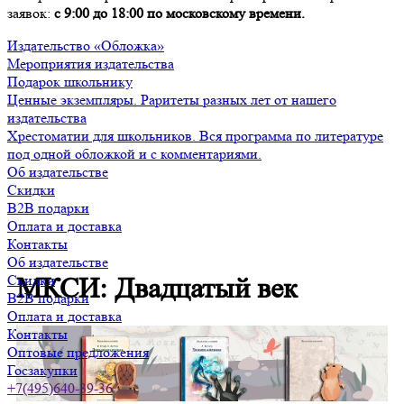
заявок:
с 9:00 до 18:00 по московскому времени.
Издательство «Обложка»
Мероприятия издательства
Подарок школьнику
Ценные экземпляры. Раритеты разных лет от нашего
издательства
Хрестоматии для школьников. Вся программа по литературе
под одной обложкой и с комментариями.
Об издательстве
Скидки
B2B подарки
Оплата и доставка
Контакты
Об издательстве
Скидки
МКСИ: Двадцатый век
B2B подарки
Оплата и доставка
Контакты
Оптовые предложения
Госзакупки
+7(495)640-39-36