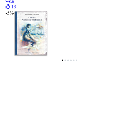
0
13
-5%