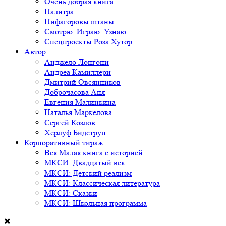
Очень добрая книга
Палитра
Пифагоровы штаны
Смотрю. Играю. Узнаю
Спецпроекты Роза Хутор
Автор
Анджело Лонгони
Андреа Камиллери
Дмитрий Овсянников
Доброчасова Аня
Евгения Малинкина
Наталья Маркелова
Сергей Козлов
Херлуф Бидструп
Корпоративный тираж
Вся Малая книга с историей
МКСИ: Двадцатый век
МКСИ: Детский реализм
МКСИ: Классическая литература
МКСИ: Сказки
МКСИ: Школьная программа