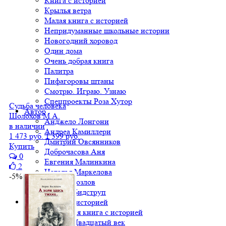
Книга с историей
Крылья ветра
Малая книга с историей
Непридуманные школьные истории
Новогодний хоровод
Один дома
Очень добрая книга
Палитра
Пифагоровы штаны
Смотрю. Играю. Узнаю
Спецпроекты Роза Хутор
Судьба человека
Автор
Шолохов М.А.
Анджело Лонгони
в наличии
Андреа Камиллери
1 473 руб.
1 399 руб.
Дмитрий Овсянников
Купить
Доброчасова Аня
0
Евгения Малинкина
2
Наталья Маркелова
-5%
Сергей Козлов
Херлуф Бидструп
Малая книга с историей
Вся Малая книга с историей
МКСИ: Двадцатый век