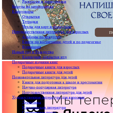
Раскраски и дорисовалки
Билеты на мероприятия
Канцтовары
Открытки
Тетрадки
Чехлы для карт и пропусков
Нехудожественная литература для взрослых
Альбомы по искусству
Книги по воспитанию детей и по педагогике
Кулинария
Новый год и Рождество
Календари, открытки итд
Подарочные издания книг
Подарочные книги для взрослых
Подарочные книги для детей
Познавательная литература для детей
Книги для подготовки к школе и хрестоматии
Научно-популярная литература
Нехудожественная литература для детей
Художественная литература для взрослых
Детективы
Классическая литература
Современная проза