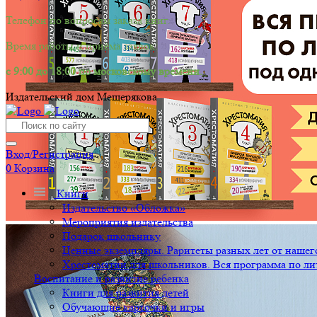
Телефон по вопросам заказа книг.
Время работы и приёма заявок:
с 9:00 до 18:00 по московскому времени.
Издательский дом Мещерякова
Вход/Регистрация
0
Корзина
Книги
Издательство «Обложка»
Мероприятия издательства
Подарок школьнику
Ценные экземпляры. Раритеты разных лет от нашего
Хрестоматии для школьников. Вся программа по ли
Воспитание и развитие ребенка
Книги для развития детей
Обучающие карточки и игры