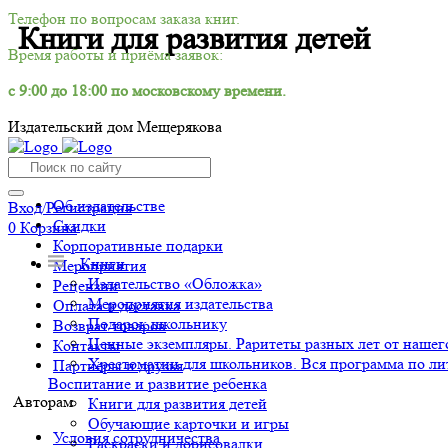
Телефон по вопросам заказа книг.
Книги для развития детей
Время работы и приёма заявок:
с 9:00 до 18:00 по московскому времени.
Издательский дом Мещерякова
Клиентам
Об издательстве
Вход/Регистрация
Скидки
0
Корзина
Корпоративные подарки
Книги
Мероприятия
Издательство «Обложка»
Рецензии
Мероприятия издательства
Оплата и доставка
Подарок школьнику
Возврат товаров
Ценные экземпляры. Раритеты разных лет от нашего
Контакты
Хрестоматии для школьников. Вся программа по ли
Партнёры и друзья
Воспитание и развитие ребенка
Авторам
Книги для развития детей
Обучающие карточки и игры
Условия сотрудничества
Раскраски и дорисовалки