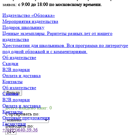
заявок:
с 9:00 до 18:00 по московскому времени.
Издательство «Обложка»
Мероприятия издательства
Подарок школьнику
Ценные экземпляры. Раритеты разных лет от нашего
издательства
Хрестоматии для школьников. Вся программа по литературе
под одной обложкой и с комментариями.
Об издательстве
Скидки
B2B подарки
Оплата и доставка
Контакты
Об издательстве
Фильтр
Скидки
B2B подарки
Оплата и доставка
Всего найдено книг: 0
Контакты
Сортировать по:
Оптовые предложения
Госзакупки
Выводить по:
+7(495)640-39-36