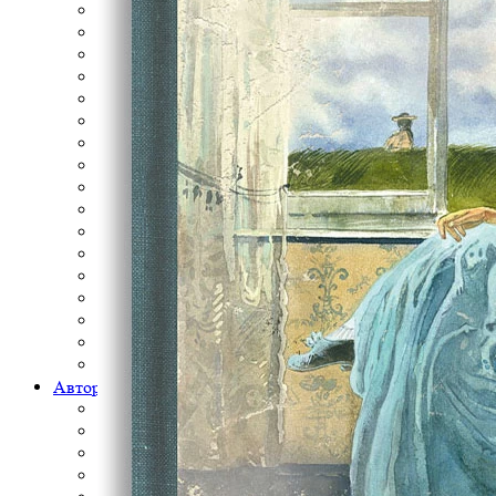
Вовка с Хвостиком
Волшебный книжный шкаф
Детектив с хвостом
Детективы Андреа Камиллери
Искусство жизни
Классики по полочкам
Книга с историей
Крылья ветра
Малая книга с историей
Непридуманные школьные истории
Новогодний хоровод
Один дома
Очень добрая книга
Палитра
Пифагоровы штаны
Смотрю. Играю. Узнаю
Спецпроекты Роза Хутор
Автор
Анджело Лонгони
Андреа Камиллери
Дмитрий Овсянников
Доброчасова Аня