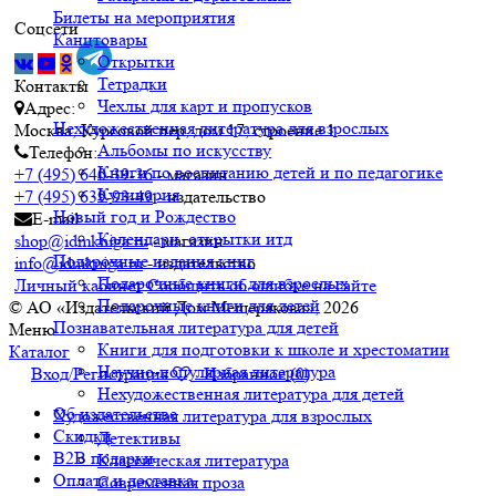
Билеты на мероприятия
Соцсети
Канцтовары
Открытки
Тетрадки
Контакты
Чехлы для карт и пропусков
Адрес:
Нехудожественная литература для взрослых
Москва, Курсовой пер, дом 17, строение 1
Альбомы по искусству
Телефон:
Книги по воспитанию детей и по педагогике
+7 (495) 640-39-36
- магазин
Кулинария
+7 (495) 639-93-49
- издательство
Новый год и Рождество
E-mail:
Календари, открытки итд
shop@idmkniga.ru
- магазин
Подарочные издания книг
info@idmkniga.ru
- издательство
Подарочные книги для взрослых
Личный кабинет
Сообщить об ошибке на сайте
Подарочные книги для детей
© АО «Издательский Дом Мещерякова», 2026
Познавательная литература для детей
Меню
Книги для подготовки к школе и хрестоматии
Каталог
Научно-популярная литература
Вход/Регистрация
Избранное (
0
)
Нехудожественная литература для детей
Об издательстве
Художественная литература для взрослых
Скидки
Детективы
B2B подарки
Классическая литература
Оплата и доставка
Современная проза