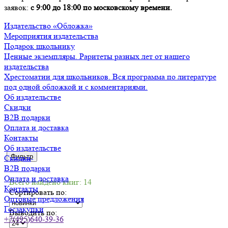
заявок:
с 9:00 до 18:00 по московскому времени.
Издательство «Обложка»
Мероприятия издательства
Подарок школьнику
Ценные экземпляры. Раритеты разных лет от нашего
издательства
Хрестоматии для школьников. Вся программа по литературе
под одной обложкой и с комментариями.
Об издательстве
Скидки
B2B подарки
Оплата и доставка
Контакты
Об издательстве
Фильтр
Скидки
B2B подарки
Оплата и доставка
Всего найдено книг: 14
Контакты
Сортировать по:
Оптовые предложения
Госзакупки
Выводить по:
+7(495)640-39-36