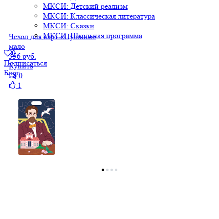
МКСИ: Детский реализм
МКСИ: Классическая литература
МКСИ: Сказки
МКСИ: Школьная программа
Чехол для карт «Пушкин»
мало
0
356 руб.
Подписаться
Купить
Блог
0
1