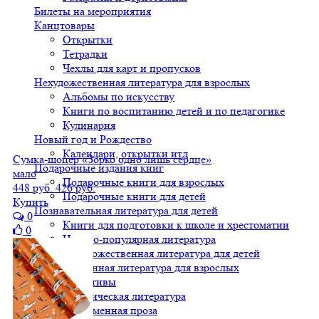
Билеты на мероприятия
Канцтовары
Открытки
Тетрадки
Чехлы для карт и пропусков
Нехудожественная литература для взрослых
Альбомы по искусству
Книги по воспитанию детей и по педагогике
Кулинария
Новый год и Рождество
Календари, открытки итд
Сумка-шопер «Зорко одно лишь сердце»
Подарочные издания книг
мало
Подарочные книги для взрослых
448 руб.
426 руб.
Подарочные книги для детей
Купить
Познавательная литература для детей
0
Книги для подготовки к школе и хрестоматии
0
Научно-популярная литература
Нехудожественная литература для детей
Художественная литература для взрослых
Детективы
Классическая литература
Современная проза