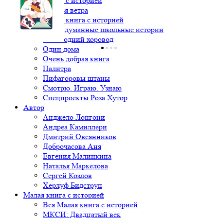
Книга с историей
Крылья ветра
Малая книга с историей
Непридуманные школьные истории
Новогодний хоровод
Один дома
Очень добрая книга
Палитра
Пифагоровы штаны
Смотрю. Играю. Узнаю
Спецпроекты Роза Хутор
Автор
Анджело Лонгони
Андреа Камиллери
Дмитрий Овсянников
Доброчасова Аня
Евгения Малинкина
Наталья Маркелова
Сергей Козлов
Херлуф Бидструп
Малая книга с историей
Вся Малая книга с историей
МКСИ: Двадцатый век