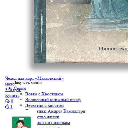
Чехол для карт «Маяковский»
Закрыть меню
мало
Серия
356 руб.
Вовка с Хвостиком
Купить
Волшебный книжный шкаф
0
Детектив с хвостом
1
Детективы Андреа Камиллери
Искусство жизни
Классики по полочкам