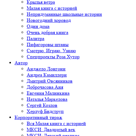
Крылья ветра
Малая книга с историей
Непридуманные школьные истории
Новогодний хоровод
Один дома
Очень добрая книга
Палитра
Пифагоровы штаны
Смотрю. Играю. Узнаю
Спецпроекты Роза Хутор
Автор
Анджело Лонгони
Андреа Камиллери
Дмитрий Овсянников
Доброчасова Аня
Евгения Малинкина
Наталья Маркелова
Сергей Козлов
Херлуф Бидструп
Корпоративный тираж
Вся Малая книга с историей
МКСИ: Двадцатый век
МКСИ: Детский реализм