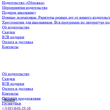
Издательство «Обложка»
Мероприятия издательства
Подарок школьнику
Ценные экземпляры. Раритеты разных лет от нашего издательс
Хрестоматии для школьников. Вся программа по литературе по
Об издательстве
Скидки
B2B подарки
Оплата и доставка
Контакты
Об издательстве
Скидки
B2B подарки
Оплата и доставка
Контакты
Оптовые предложения
Фильтр
Госзакупки
+7(495)640-39-36