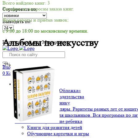
Всего найдено книг: 3
Телефон по вопросам заказа книг.
Сортировать по:
Время работы и приёма заявок:
Выводить по:
с 9:00 до 18:00 по московскому времени.
Альбомы по искусству
Издательский дом Мещерякова
-5%
Вход/Регистрация
0
Корзина
Книги
Издательство «Обложка»
Мероприятия издательства
Подарок школьнику
Ценные экземпляры. Раритеты разных лет от нашего
Хрестоматии для школьников. Вся программа по ли
Воспитание и развитие ребенка
Книги для развития детей
Обучающие карточки и игры