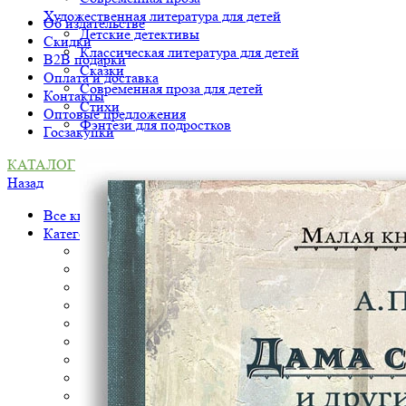
Художественная литература для детей
Об издательстве
Детские детективы
Скидки
Классическая литература для детей
B2B подарки
Сказки
Оплата и доставка
Современная проза для детей
Контакты
Стихи
Оптовые предложения
Фэнтези для подростков
Госзакупки
КАТАЛОГ
Назад
Все книги
Категория
Young adult
Альбомы
Блокноты
Интеллектуальная проза
Книги с историей
Нон-фикшн для детей
Открытки
Раннее развитие
Сопутствующие товары