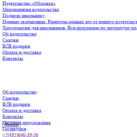
Издательство «Обложка»
Мероприятия издательства
Подарок школьнику
Ценные экземпляры. Раритеты разных лет от нашего издательс
Хрестоматии для школьников. Вся программа по литературе по
Об издательстве
Скидки
B2B подарки
Оплата и доставка
Контакты
Об издательстве
Скидки
B2B подарки
Оплата и доставка
Контакты
Оптовые предложения
Фильтр
Госзакупки
+7(495)640-39-36