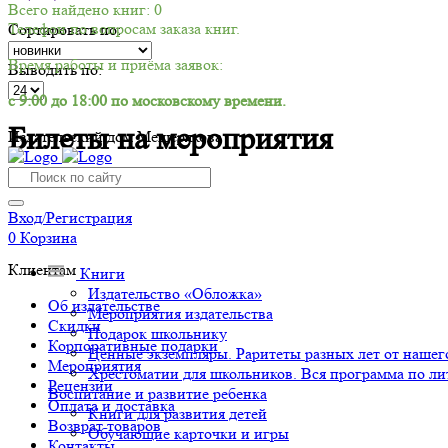
Всего найдено книг: 0
Телефон по вопросам заказа книг.
Сортировать по:
Время работы и приёма заявок:
Выводить по:
с 9:00 до 18:00 по московскому времени.
Билеты на мероприятия
Издательский дом Мещерякова
Вход/Регистрация
0
Корзина
Клиентам
Книги
Издательство «Обложка»
Об издательстве
Мероприятия издательства
Скидки
Подарок школьнику
Корпоративные подарки
Ценные экземпляры. Раритеты разных лет от нашего
Мероприятия
Хрестоматии для школьников. Вся программа по ли
Рецензии
Воспитание и развитие ребенка
Оплата и доставка
Книги для развития детей
Возврат товаров
Обучающие карточки и игры
Контакты