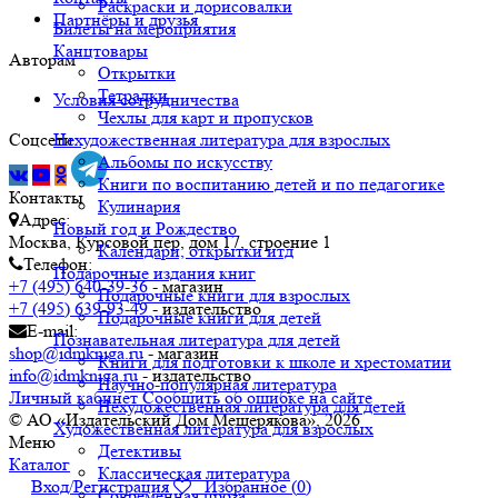
Раскраски и дорисовалки
Партнёры и друзья
Билеты на мероприятия
Канцтовары
Авторам
Открытки
Тетрадки
Условия сотрудничества
Чехлы для карт и пропусков
Соцсети
Нехудожественная литература для взрослых
Альбомы по искусству
Книги по воспитанию детей и по педагогике
Контакты
Кулинария
Адрес:
Новый год и Рождество
Москва, Курсовой пер, дом 17, строение 1
Календари, открытки итд
Телефон:
Подарочные издания книг
+7 (495) 640-39-36
- магазин
Подарочные книги для взрослых
+7 (495) 639-93-49
- издательство
Подарочные книги для детей
E-mail:
Познавательная литература для детей
shop@idmkniga.ru
- магазин
Книги для подготовки к школе и хрестоматии
info@idmkniga.ru
- издательство
Научно-популярная литература
Личный кабинет
Сообщить об ошибке на сайте
Нехудожественная литература для детей
© АО «Издательский Дом Мещерякова», 2026
Художественная литература для взрослых
Меню
Детективы
Каталог
Классическая литература
Вход/Регистрация
Избранное (
0
)
Современная проза