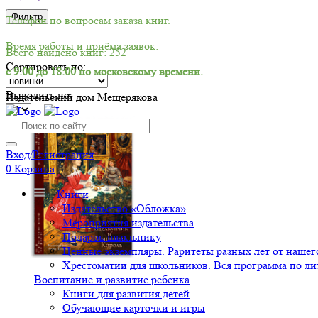
Фильтр
Телефон по вопросам заказа книг.
Время работы и приёма заявок:
Всего найдено книг: 252
Сортировать по:
с 9:00 до 18:00 по московскому времени.
Выводить по:
Издательский дом Мещерякова
-30%
Вход/Регистрация
0
Корзина
Книги
Издательство «Обложка»
Мероприятия издательства
Подарок школьнику
Ценные экземпляры. Раритеты разных лет от нашего
Хрестоматии для школьников. Вся программа по ли
Воспитание и развитие ребенка
Книги для развития детей
Обучающие карточки и игры