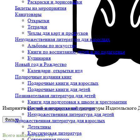
Раскраски и дорисовалки
Билеты на мероприятия
Канцтовары
Открытки
Тетрадки
Чехлы для карт и пропусков
Нехудожественная литература для взрослых
Альбомы по искусству
Книги по воспитанию детей и по педагогике
Кулинария
Новый год и Рождество
Календари, открытки итд
Подарочные издания книг
Подарочные книги для взрослых
Подарочные книги для детей
Познавательная литература для детей
Книги для подготовки к школе и хрестоматии
Импринт взрослой и подростковой литературы Издательского
Научно-популярная литература
Нехудожественная литература для детей
Фильтр
Художественная литература для взрослых
Детективы
Классическая литература
Всего найдено книг: 18
Современная проза