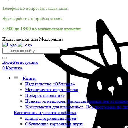
Телефон по вопросам заказа книг.
Время работы и приёма заявок:
с 9:00 до 18:00 по московскому времени.
Издательский дом Мещерякова
Вход/Регистрация
0
Корзина
Книги
Издательство «Обложка»
Мероприятия издательства
Подарок школьнику
Ценные экземпляры. Раритеты разных лет от нашего
Хрестоматии для школьников. Вся программа по ли
Воспитание и развитие ребенка
Книги для развития детей
Обучающие карточки и игры