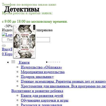
Телефон по вопросам заказа книг.
Детективы
Время работы и приёма заявок:
с 9:00 до 18:00 по московскому времени.
-50%
Издательский дом Мещерякова
Вход/Регистрация
0
Корзина
Книги
Издательство «Обложка»
Мероприятия издательства
Подарок школьнику
Ценные экземпляры. Раритеты разных лет от нашего
Хрестоматии для школьников. Вся программа по ли
Воспитание и развитие ребенка
Книги для развития детей
Обучающие карточки и игры
Раскраски и дорисовалки