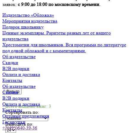
заявок:
с 9:00 до 18:00 по московскому времени.
Издательство «Обложка»
Мероприятия издательства
Подарок школьнику
Ценные экземпляры. Раритеты разных лет от нашего
издательства
Хрестоматии для школьников. Вся программа по литературе
под одной обложкой и с комментариями.
Об издательстве
Скидки
B2B подарки
Оплата и доставка
Контакты
Об издательстве
Фильтр
Скидки
B2B подарки
Оплата и доставка
Всего найдено книг: 3
Контакты
Сортировать по:
Оптовые предложения
Госзакупки
Выводить по:
+7(495)640-39-36