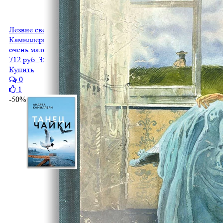
Лезвие света
Камиллери А.
очень мало
712 руб.
356 руб.
Купить
0
1
-50%