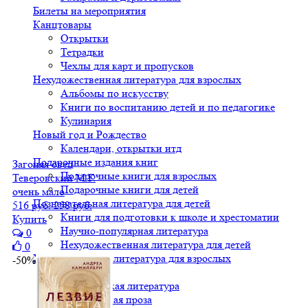
Билеты на мероприятия
Канцтовары
Открытки
Тетрадки
Чехлы для карт и пропусков
Нехудожественная литература для взрослых
Альбомы по искусству
Книги по воспитанию детей и по педагогике
Кулинария
Новый год и Рождество
Календари, открытки итд
Подарочные издания книг
Загоняя овец
Подарочные книги для взрослых
Теверовский М.Г.
Подарочные книги для детей
очень мало
Познавательная литература для детей
516 руб.
258 руб.
Книги для подготовки к школе и хрестоматии
Купить
Научно-популярная литература
0
Нехудожественная литература для детей
0
Художественная литература для взрослых
-50%
Детективы
Классическая литература
Современная проза