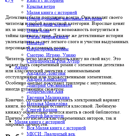
4
Книга с историей
Крылья ветра
Малая книга с историей
Детективы были популярны всегда. Они находят своего
Непридуманные школьные истории
читателя в любой возрастной категории. Взрослые ценят
Новогодний хоровод
их за запутанный сюжет и возможность погрузиться в
Один дома
тайны главного героя. Детские же детективные истории
Очень добрая книга
увлекательны за счет легкого слога и участия выдуманных
Палитра
персонажей в главных ролях.
Пифагоровы штаны
Смотрю. Играю. Узнаю
Читатель легко может выбрать книгу на свой вкус. Это
Спецпроекты Роза Хутор
может быть современный роман с элементами детектива
Автор
или классический детектив с минимальными
Анджело Лонгони
отступлениями или художественными элементами.
Андреа Камиллери
Особенно смелые покупают триллеры с запутанным,
Дмитрий Овсянников
иногда пугающим сюжетом.
Доброчасова Аня
Евгения Малинкина
Конечно, сегодня можно купить электронный вариант
Наталья Маркелова
книги, но бумажный останется классикой. Любимую
Сергей Козлов
книжку обязательно хочется иметь в своей библиотеке.
Херлуф Бидструп
Причем это касается как современных авторов, так и
Малая книга с историей
мировых личностей.
Вся Малая книга с историей
МКСИ: Двадцатый век