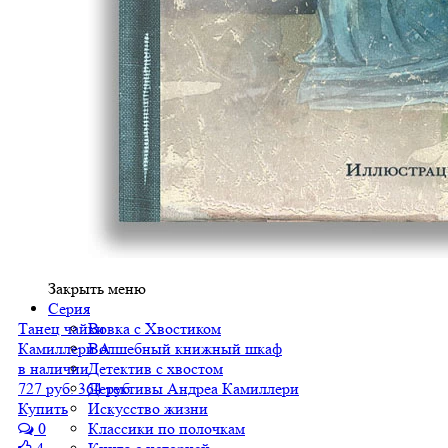
Закрыть меню
Серия
Танец чайки
Вовка с Хвостиком
Камиллери А.
Волшебный книжный шкаф
в наличии
Детектив с хвостом
727 руб.
364 руб.
Детективы Андреа Камиллери
Купить
Искусство жизни
0
Классики по полочкам