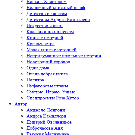
Вовка с Хвостиком
Волшебный книжный шкаф
Детектив с хвостом
Детективы Андреа Камиллери
Искусство жизни
Классики по полочкам
Книга с историей
Крылья ветра
Малая книга с историей
Непридуманные школьные истории
Новогодний хоровод
Один дома
Очень добрая книга
Палитра
Пифагоровы штаны
Смотрю. Играю. Узнаю
Спецпроекты Роза Хутор
Автор
Анджело Лонгони
Андреа Камиллери
Дмитрий Овсянников
Доброчасова Аня
Евгения Малинкина