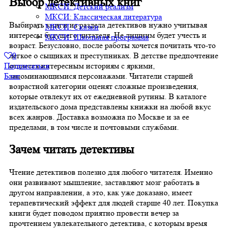
Выбор детективных книг
МКСИ: Детский реализм
МКСИ: Классическая литература
Выбирать книги из раздела детективов нужно учитывая
МКСИ: Сказки
интересы будущего читателя. Не лишним будет учесть и
МКСИ: Школьная программа
возраст. Безусловно, после работы хочется почитать что-то
легкое о сыщиках и преступниках. В детстве предпочтение
0
отдается интересным историям с яркими,
Подписаться
запоминающимися персонажами. Читатели старшей
Блог
возрастной категории оценят сложные произведения,
которые отвлекут их от ежедневной рутины. В каталоге
издательского дома представлены книжки на любой вкус
всех жанров. Доставка возможна по Москве и за ее
пределами, в том числе и почтовыми службами.
Зачем читать детективы
Чтение детективов полезно для любого читателя. Именно
они развивают мышление, заставляют мозг работать в
другом направлении, а это, как уже доказано, имеет
терапевтический эффект для людей старше 40 лет. Покупка
книги будет поводом приятно провести вечер за
прочтением увлекательного детектива, с которым время