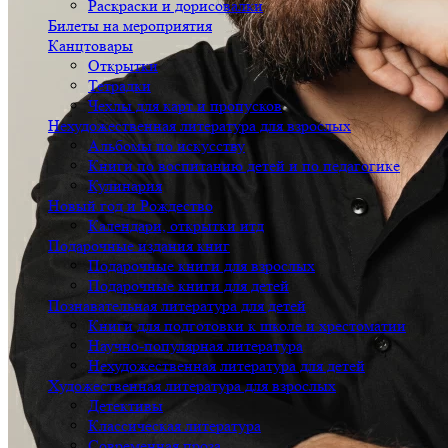
Раскраски и дорисовалки
Билеты на мероприятия
Канцтовары
Открытки
Тетрадки
Чехлы для карт и пропусков
Нехудожественная литература для взрослых
Альбомы по искусству
Книги по воспитанию детей и по педагогике
Кулинария
Новый год и Рождество
Календари, открытки итд
Подарочные издания книг
Подарочные книги для взрослых
Подарочные книги для детей
Познавательная литература для детей
Книги для подготовки к школе и хрестоматии
Научно-популярная литература
Нехудожественная литература для детей
Художественная литература для взрослых
Детективы
Классическая литература
Современная проза