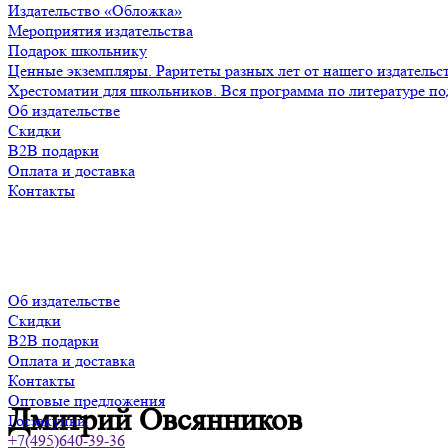
Издательство «Обложка»
Мероприятия издательства
Подарок школьнику
Ценные экземпляры. Раритеты разных лет от нашего издательс
Хрестоматии для школьников. Вся программа по литературе по
Об издательстве
Скидки
B2B подарки
Оплата и доставка
Контакты
Об издательстве
Скидки
B2B подарки
Оплата и доставка
Контакты
Оптовые предложения
Дмитрий Овсянников
Госзакупки
+7(495)640-39-36