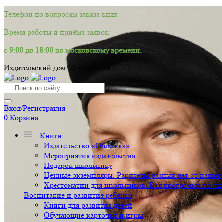
Телефон по вопросам заказа книг.
Время работы и приёма заявок:
с 9:00 до 18:00 по московскому времени.
Издательский дом Мещерякова
Вход/Регистрация
0
Корзина
Книги
Издательство «Обложка»
Мероприятия издательства
Подарок школьнику
Ценные экземпляры. Раритеты разных лет от нашего
Хрестоматии для школьников. Вся программа по ли
Воспитание и развитие ребенка
Книги для развития детей
Обучающие карточки и игры