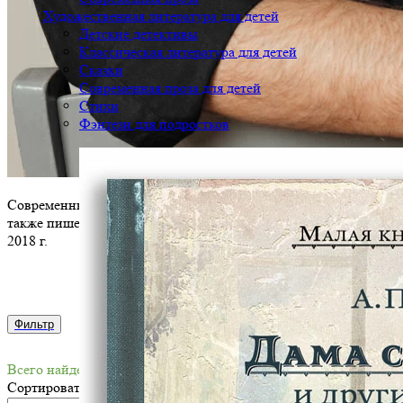
Художественная литература для детей
Детские детективы
Классическая литература для детей
Сказки
Современная проза для детей
Стихи
Фэнтези для подростков
Современный российский писатель, член Союза российских пи
также пишет стихи. Лауреат литературной премии имени Ф. М.
2018 г.
Фильтр
Всего найдено книг: 4
Сортировать по: