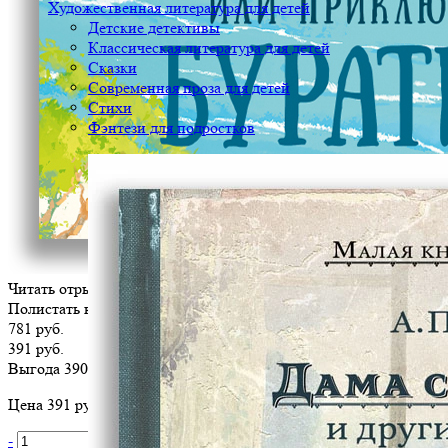
Художественная литература для детей
Детские детективы
Классическая литература для детей
Сказки
Современная проза для детей
Стихи
Фэнтези для подростков
Читать отрывок
Полистать книгу
781 руб.
391 руб.
Выгода 390 руб.
Цена 391 руб. за 1 шт
-
+
В корзину