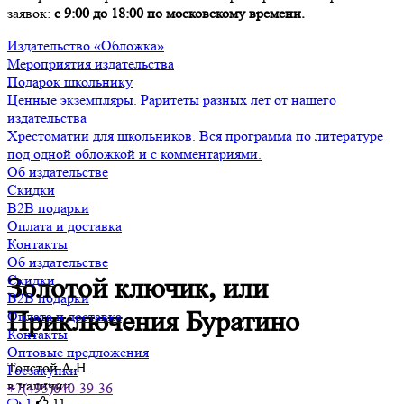
заявок:
с 9:00 до 18:00 по московскому времени.
Издательство «Обложка»
Мероприятия издательства
Подарок школьнику
Ценные экземпляры. Раритеты разных лет от нашего
издательства
Хрестоматии для школьников. Вся программа по литературе
под одной обложкой и с комментариями.
Об издательстве
Скидки
B2B подарки
Оплата и доставка
Контакты
Об издательстве
Скидки
Золотой ключик, или
B2B подарки
Приключения Буратино
Оплата и доставка
Контакты
Оптовые предложения
Толстой А.Н.
Госзакупки
в наличии
+7(495)640-39-36
1
11