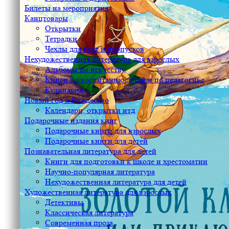
Билеты на мероприятия
Канцтовары
Открытки
Тетрадки
Чехлы для карт и пропусков
Нехудожественная литература для взрослых
Альбомы по искусству
Книги по воспитанию детей и по педагогике
Кулинария
Новый год и Рождество
Календари, открытки итд
Подарочные издания книг
Подарочные книги для взрослых
Подарочные книги для детей
Познавательная литература для детей
Книги для подготовки к школе и хрестоматии
Научно-популярная литература
Нехудожественная литература для детей
Художественная литература для взрослых
Детективы
Классическая литература
Современная проза