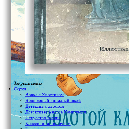
Закрыть меню
Серия
Вовка с Хвостиком
Волшебный книжный шкаф
Детектив с хвостом
Детективы Андреа Камиллери
Искусство жизни
Классики по полочкам