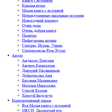
Книга с историей
Крылья ветра
Малая книга с историей
Непридуманные школьные истории
Новогодний хоровод
Один дома
Очень добрая книга
Палитра
Пифагоровы штаны
Смотрю. Играю. Узнаю
Спецпроекты Роза Хутор
Автор
Анджело Лонгони
Андреа Камиллери
Дмитрий Овсянников
Доброчасова Аня
Евгения Малинкина
Наталья Маркелова
Сергей Козлов
Херлуф Бидструп
Корпоративный тираж
Вся Малая книга с историей
МКСИ: Двадцатый век