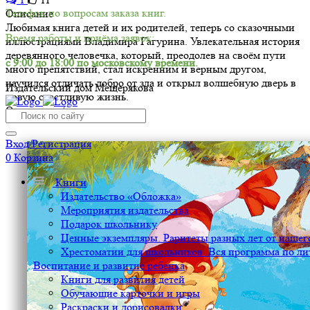
Телефон по вопросам заказа книг.
Описание
Любимая книга детей и их родителей, теперь со сказочными
Время работы и приёма заявок:
иллюстрациями Владимира Гагурина. Увлекательная история
деревянного человечка, который, преодолев на своём пути
с 9:00 до 18:00 по московскому времени.
много препятствий, стал искренним и верным другом,
научился отличать добро от зла и открыл волшебную дверь в
Издательский дом Мещерякова
новую счастливую жизнь.
Оглавление/содержание
Вход/Регистрация
0
Корзина
Книги
Издательство «Обложка»
Мероприятия издательства
Подарок школьнику
Ценные экземпляры. Раритеты разных лет от нашего
Хрестоматии для школьников. Вся программа по ли
Воспитание и развитие ребенка
Книги для развития детей
Обучающие карточки и игры
Раскраски и дорисовалки