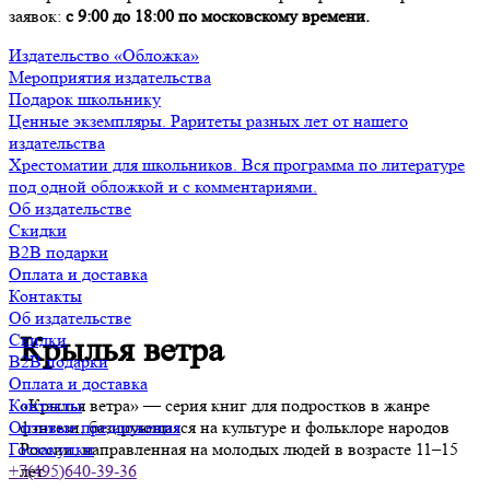
заявок:
с 9:00 до 18:00 по московскому времени.
Издательство «Обложка»
Мероприятия издательства
Подарок школьнику
Ценные экземпляры. Раритеты разных лет от нашего
издательства
Хрестоматии для школьников. Вся программа по литературе
под одной обложкой и с комментариями.
Об издательстве
Скидки
B2B подарки
Оплата и доставка
Контакты
Об издательстве
Скидки
Крылья ветра
B2B подарки
Оплата и доставка
«Крылья ветра» — серия книг для подростков в жанре
Контакты
фэнтези, базирующаяся на культуре и фольклоре народов
Оптовые предложения
России, направленная на молодых людей в возрасте 11–15
Госзакупки
лет.
+7(495)640-39-36