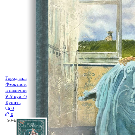
Город зилантов
Феоктистова О.М.
в наличии
919 руб.
460 руб.
Купить
0
0
-50%