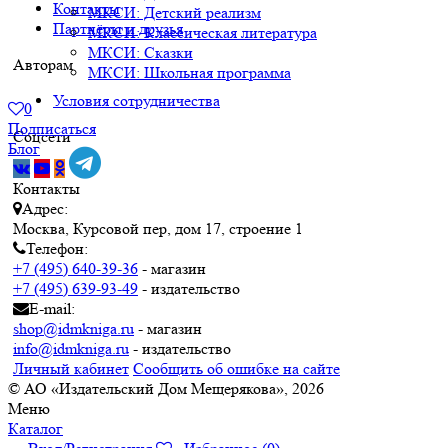
Контакты
МКСИ: Детский реализм
Партнёры и друзья
МКСИ: Классическая литература
МКСИ: Сказки
Авторам
МКСИ: Школьная программа
Условия сотрудничества
0
Подписаться
Соцсети
Блог
Контакты
Адрес:
Москва, Курсовой пер, дом 17, строение 1
Телефон:
+7 (495) 640-39-36
- магазин
+7 (495) 639-93-49
- издательство
E-mail:
shop@idmkniga.ru
- магазин
info@idmkniga.ru
- издательство
Личный кабинет
Сообщить об ошибке на сайте
© АО «Издательский Дом Мещерякова», 2026
Меню
Каталог