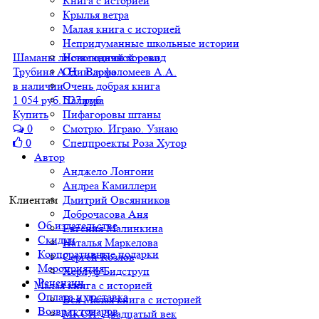
Книга с историей
Крылья ветра
Малая книга с историей
Непридуманные школьные истории
Шаманы лиственничной реки
Новогодний хоровод
Трубина А.Н., Варфоломеев А.А.
Один дома
в наличии
Очень добрая книга
1 054 руб.
527 руб.
Палитра
Купить
Пифагоровы штаны
0
Смотрю. Играю. Узнаю
0
Спецпроекты Роза Хутор
Автор
Анджело Лонгони
Андреа Камиллери
Клиентам
Дмитрий Овсянников
Доброчасова Аня
Об издательстве
Евгения Малинкина
Скидки
Наталья Маркелова
Корпоративные подарки
Сергей Козлов
Мероприятия
Херлуф Бидструп
Рецензии
Малая книга с историей
Оплата и доставка
Вся Малая книга с историей
Возврат товаров
МКСИ: Двадцатый век