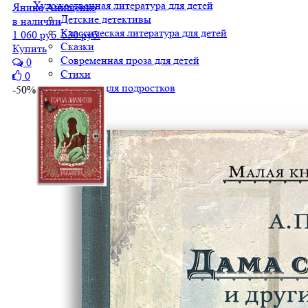
Художественная литература для детей
Янина Анищенко
Детские детективы
в наличии
Классическая литература для детей
1 060 руб.
530 руб.
Сказки
Купить
Современная проза для детей
0
Стихи
0
Фэнтези для подростков
-50%