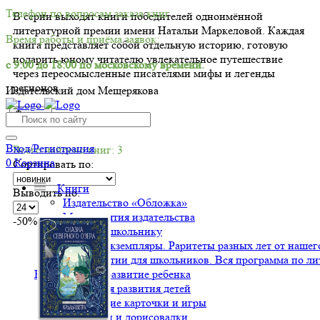
Телефон по вопросам заказа книг.
В серии выходят книги победителей одноимённой
литературной премии имени Натальи Маркеловой. Каждая
Время работы и приёма заявок:
книга представляет собой отдельную историю, готовую
подарить юному читателю увлекательное путешествие
с 9:00 до 18:00 по московскому времени.
через переосмысленные писателями мифы и легенды
регионов.
Издательский дом Мещерякова
Фильтр
Вход/Регистрация
Всего найдено книг: 3
0
Корзина
Сортировать по:
Книги
Выводить по:
Издательство «Обложка»
Мероприятия издательства
-50%
Подарок школьнику
Ценные экземпляры. Раритеты разных лет от нашего
Хрестоматии для школьников. Вся программа по ли
Воспитание и развитие ребенка
Книги для развития детей
Обучающие карточки и игры
Раскраски и дорисовалки