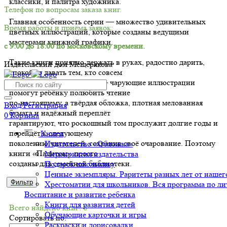
классики, и палитра художника.
Телефон по вопросам заказа книг.
Главная особенность серии — множество удивительных
Время работы и приёма заявок:
цветных иллюстраций, которые созданы ведущими
мастерами книжной графики.
с 9:00 до 18:00 по московскому времени.
Такие книги приятно держать в руках, радостно дарить,
Издательский дом Мещерякова
спокойно давать тем, кто совсем
недавно научился читать, — чарующие иллюстрации
помогут ребёнку полюбить чтение
по-настоящему, а твёрдая обложка, плотная мелованная
Вход/Регистрация
бумага и надёжный переплёт
0
Корзина
гарантируют, что роскошный том прослужит долгие годы и
перейдёт к следующему
Книги
поколению читателей, сохранив своё очарование. Поэтому
Издательство «Обложка»
книги «Палитры» просто
Мероприятия издательства
созданы для семейной библиотеки.
Подарок школьнику
Ценные экземпляры. Раритеты разных лет от нашего
Фильтр
Хрестоматии для школьников. Вся программа по ли
Воспитание и развитие ребенка
Книги для развития детей
Всего найдено книг: 6
Обучающие карточки и игры
Сортировать по:
Раскраски и дорисовалки