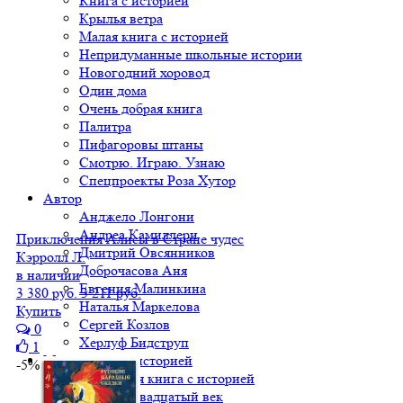
Книга с историей
Крылья ветра
Малая книга с историей
Непридуманные школьные истории
Новогодний хоровод
Один дома
Очень добрая книга
Палитра
Пифагоровы штаны
Смотрю. Играю. Узнаю
Спецпроекты Роза Хутор
Автор
Анджело Лонгони
Андреа Камиллери
Приключения Алисы в Стране чудес
Дмитрий Овсянников
Кэрролл Л.
Доброчасова Аня
в наличии
Евгения Малинкина
3 380 руб.
3 211 руб.
Наталья Маркелова
Купить
Сергей Козлов
0
Херлуф Бидструп
1
Малая книга с историей
-5%
Вся Малая книга с историей
МКСИ: Двадцатый век