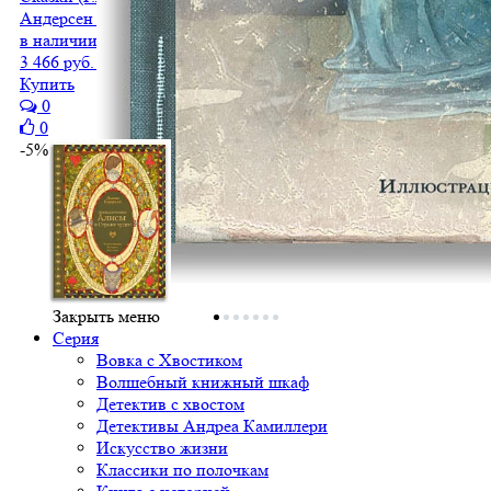
Андерсен Г.-Х.
в наличии
3 466 руб.
3 293 руб.
Купить
0
0
-5%
Закрыть меню
Серия
Вовка с Хвостиком
Волшебный книжный шкаф
Детектив с хвостом
Детективы Андреа Камиллери
Искусство жизни
Классики по полочкам