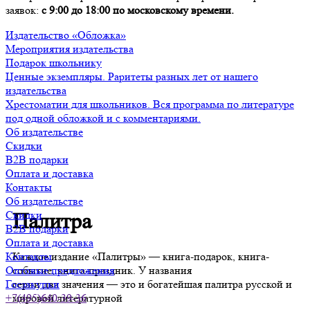
заявок:
с 9:00 до 18:00 по московскому времени.
Издательство «Обложка»
Мероприятия издательства
Подарок школьнику
Ценные экземпляры. Раритеты разных лет от нашего
издательства
Хрестоматии для школьников. Вся программа по литературе
под одной обложкой и с комментариями.
Об издательстве
Скидки
B2B подарки
Оплата и доставка
Контакты
Об издательстве
Скидки
Палитра
B2B подарки
Оплата и доставка
Каждое издание «Палитры» — книга-подарок, книга-
Контакты
событие, книга-праздник. У названия
Оптовые предложения
серии два значения — это и богатейшая палитра русской и
Госзакупки
мировой литературной
+7(495)640-39-36