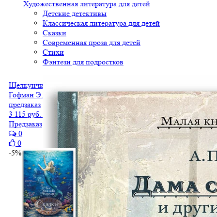
Художественная литература для детей
Детские детективы
Классическая литература для детей
Сказки
Современная проза для детей
Стихи
Фэнтези для подростков
Щелкунчик и Мышиный Король
Гофман Э.Т.А.
предзаказ
3 115 руб.
2 181 руб.
Предзаказ
0
0
-5%