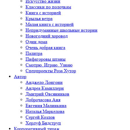
Искусство жизни
Классики по полочкам
Книга с историей
Крылья ветра
Малая книга с историей
Непридуманные школьные истории
Новогодний хоровод
Один дома
Очень добрая книга
Палитра
Пифагоровы штаны
Смотрю. Играю. Узнаю
Спецпроекты Роза Хутор
Автор
Анджело Лонгони
Андреа Камиллери
Дмитрий Овсянников
Доброчасова Аня
Евгения Малинкина
Наталья Маркелова
Сергей Козлов
Херлуф Бидструп
Корпоративный тираж