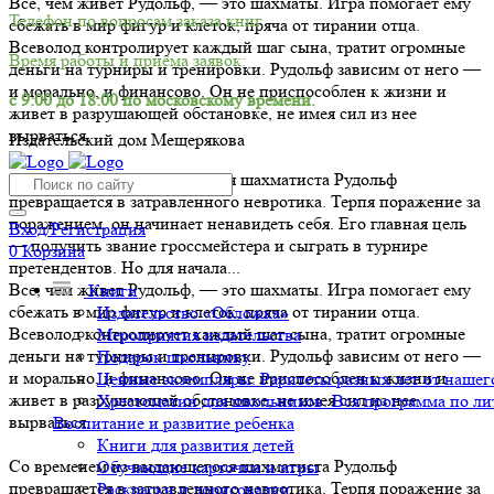
Все, чем живет Рудольф, — это шахматы. Игра помогает ему
Телефон по вопросам заказа книг.
сбежать в мир фигур и клеток, пряча от тирании отца.
Всеволод контролирует каждый шаг сына, тратит огромные
Время работы и приёма заявок:
деньги на турниры и тренировки. Рудольф зависим от него —
и морально, и финансово. Он не приспособлен к жизни и
с 9:00 до 18:00 по московскому времени.
живет в разрушающей обстановке, не имея сил из нее
вырваться.
Издательский дом Мещерякова
Со временем из выдающегося шахматиста Рудольф
превращается в затравленного невротика. Терпя поражение за
поражением, он начинает ненавидеть себя. Его главная цель
Вход/Регистрация
— получить звание гроссмейстера и сыграть в турнире
0
Корзина
претендентов. Но для начала...
Все, чем живет Рудольф, — это шахматы. Игра помогает ему
Книги
сбежать в мир фигур и клеток, пряча от тирании отца.
Издательство «Обложка»
Всеволод контролирует каждый шаг сына, тратит огромные
Мероприятия издательства
деньги на турниры и тренировки. Рудольф зависим от него —
Подарок школьнику
и морально, и финансово. Он не приспособлен к жизни и
Ценные экземпляры. Раритеты разных лет от нашего
живет в разрушающей обстановке, не имея сил из нее
Хрестоматии для школьников. Вся программа по ли
вырваться.
Воспитание и развитие ребенка
Книги для развития детей
Со временем из выдающегося шахматиста Рудольф
Обучающие карточки и игры
превращается в затравленного невротика. Терпя поражение за
Раскраски и дорисовалки