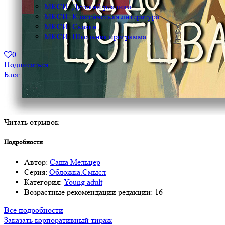
МКСИ: Детский реализм
МКСИ: Классическая литература
МКСИ: Сказки
МКСИ: Школьная программа
0
Подписаться
Блог
Читать отрывок
Подробности
Автор:
Саша Мельцер
Серия:
Обложка.Смысл
Категория:
Young adult
Возрастные рекомендации редакции:
16 +
Все подробности
Заказать корпоративный тираж