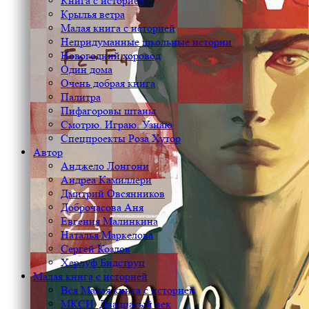
Книга с историей
Крылья ветра
Малая книга с историей
Непридуманные школьные истории
Новогодний хоровод
Один дома
Очень добрая книга
Палитра
Пифагоровы штаны
Смотрю. Играю. Узнаю
Спецпроекты Роза Хутор
Автор
Анджело Лонгони
Андреа Камиллери
Дмитрий Овсянников
Доброчасова Аня
Евгения Малинкина
Наталья Маркелова
Сергей Козлов
Херлуф Бидструп
Малая книга с историей
Вся Малая книга с историей
МКСИ: Двадцатый век