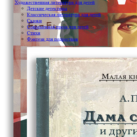
Художественная литература для детей
Детские детективы
Классическая литература для детей
Сказки
Современная проза для детей
Стихи
Фэнтези для подростков