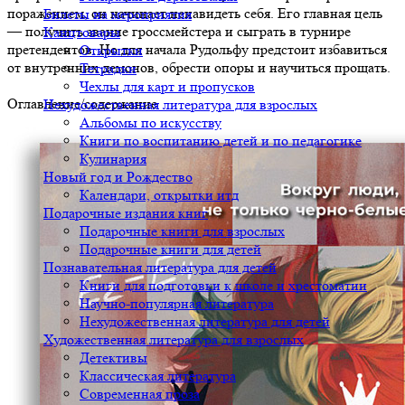
поражением, он начинает ненавидеть себя. Его главная цель
Билеты на мероприятия
— получить звание гроссмейстера и сыграть в турнире
Канцтовары
претендентов. Но для начала Рудольфу предстоит избавиться
Открытки
от внутренних демонов, обрести опоры и научиться прощать.
Тетрадки
Чехлы для карт и пропусков
Оглавление/содержание
Нехудожественная литература для взрослых
Альбомы по искусству
Книги по воспитанию детей и по педагогике
Кулинария
Новый год и Рождество
Календари, открытки итд
Подарочные издания книг
Подарочные книги для взрослых
Подарочные книги для детей
Познавательная литература для детей
Книги для подготовки к школе и хрестоматии
Научно-популярная литература
Нехудожественная литература для детей
Художественная литература для взрослых
Детективы
Классическая литература
Современная проза