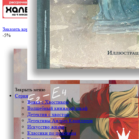
Заказать корпоративный тираж
-5%
Закрыть меню
Серия
Вовка с Хвостиком
Волшебный книжный шкаф
Детектив с хвостом
Детективы Андреа Камиллери
Искусство жизни
Классики по полочкам