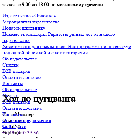
заявок:
с 9:00 до 18:00 по московскому времени.
Издательство «Обложка»
Мероприятия издательства
Подарок школьнику
Ценные экземпляры. Раритеты разных лет от нашего
издательства
Хрестоматии для школьников. Вся программа по литературе
под одной обложкой и с комментариями.
Об издательстве
Скидки
B2B подарки
Оплата и доставка
Контакты
Об издательстве
Скидки
Ход до цугцванга
B2B подарки
Оплата и доставка
Саша Мельцер
Контакты
в наличии
Оптовые предложения
0
0
Госзакупки
Описание
+7(495)640-39-36