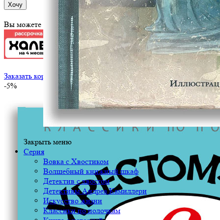
Хочу
Вы можете оплатить эту книгу картой
Заказать корпоративный тираж
-5%
Закрыть меню
Серия
Вовка с Хвостиком
Волшебный книжный шкаф
Детектив с хвостом
Детективы Андреа Камиллери
Искусство жизни
Классики по полочкам