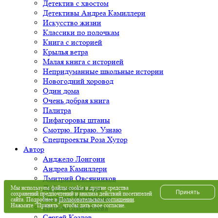
Детектив с хвостом
Детективы Андреа Камиллери
Искусство жизни
Классики по полочкам
Книга с историей
Крылья ветра
Малая книга с историей
Непридуманные школьные истории
Новогодний хоровод
Один дома
Очень добрая книга
Палитра
Пифагоровы штаны
Смотрю. Играю. Узнаю
Спецпроекты Роза Хутор
Автор
Анджело Лонгони
Андреа Камиллери
Дмитрий Овсянников
Доброчасова Аня
Мы используем файлы cookie и другие средства
Принять
сохранений предпочтений и анализа действий посетителей
Евгения Малинкина
сайта. Подробнее в
Пользовательском соглашении
.
Нажмите "Принять", чтобы дать свое согласие.
Наталья Маркелова
Сергей Козлов