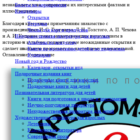
незнакомые слова, сопроводим их интересными фактами и
Билеты на мероприятия
иллюстрациями.
Канцтовары
Открытки
Благодаря красочным примечаниям знакомство с
Тетрадки
произведениями И. С. Тургенева, Л. Н. Толстого, А. П. Чехова
Чехлы для карт и пропусков
и А. И. Куприна станет захватывающим погружением в
Нехудожественная литература для взрослых
историю и культуру, подарит самые неожиданные открытия и
Альбомы по искусству
сделает школьную программу по-настоящему увлекательной.
Книги по воспитанию детей и по педагогике
Оглавление/содержание
Кулинария
Новый год и Рождество
Календари, открытки итд
Подарочные издания книг
Подарочные книги для взрослых
Подарочные книги для детей
Познавательная литература для детей
Книги для подготовки к школе и хрестоматии
Научно-популярная литература
Нехудожественная литература для детей
Художественная литература для взрослых
Детективы
Классическая литература
Современная проза