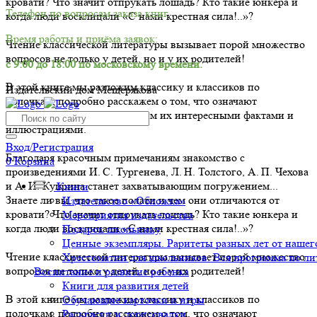
кровати? Что значит отпрукать лошадь? Кто такие юнкера и
Телефон по вопросам заказа книг.
когда люди восклицали «С нами крестная сила!..»?
Время работы и приёма заявок:
Чтение классической литературы вызывает порой множество
вопросов не только у детей, но и у их родителей!
с 9:00 до 18:00 по московскому времени.
В этой книге мы разложим классику и классиков по
Издательский дом Мещерякова
полочкам, подробно расскажем о том, что означают
незнакомые слова, сопроводим их интересными фактами и
иллюстрациями.
Вход/Регистрация
Благодаря красочным примечаниям знакомство с
0
Корзина
произведениями И. С. Тургенева, Л. Н. Толстого, А. П. Чехова
и А. И. Куприна станет захватывающим погружением...
Книги
Знаете ли вы, что такое полати и чем они отличаются от
Издательство «Обложка»
кровати? Что значит отпрукать лошадь? Кто такие юнкера и
Мероприятия издательства
когда люди восклицали «С нами крестная сила!..»?
Подарок школьнику
Ценные экземпляры. Раритеты разных лет от нашего
Чтение классической литературы вызывает порой множество
Хрестоматии для школьников. Вся программа по ли
вопросов не только у детей, но и у их родителей!
Воспитание и развитие ребенка
Книги для развития детей
В этой книге мы разложим классику и классиков по
Обучающие карточки и игры
полочкам, подробно расскажем о том, что означают
Раскраски и дорисовалки