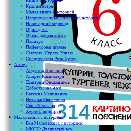
Книга с историей
Крылья ветра
Малая книга с историей
Непридуманные школьные истории
Новогодний хоровод
Один дома
Очень добрая книга
Палитра
Пифагоровы штаны
Смотрю. Играю. Узнаю
Спецпроекты Роза Хутор
Автор
Анджело Лонгони
Андреа Камиллери
Дмитрий Овсянников
Доброчасова Аня
Евгения Малинкина
Наталья Маркелова
Сергей Козлов
Херлуф Бидструп
Малая книга с историей
Вся Малая книга с историей
МКСИ: Двадцатый век