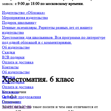
заявок:
с 9:00 до 18:00 по московскому времени.
Издательство «Обложка»
Мероприятия издательства
Подарок школьнику
Ценные экземпляры. Раритеты разных лет от нашего
издательства
Хрестоматии для школьников. Вся программа по литературе
под одной обложкой и с комментариями.
Об издательстве
Скидки
B2B подарки
Оплата и доставка
Контакты
Об издательстве
Скидки
Хрестоматия. 6 класс
B2B подарки
Оплата и доставка
нет в наличии
Контакты
0
8
Оптовые предложения
Описание
Госзакупки
Знаете ли вы, что такое полати и чем они отличаются от
+7(495)640-39-36