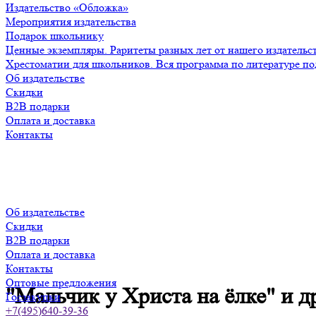
Издательство «Обложка»
Мероприятия издательства
Подарок школьнику
Ценные экземпляры. Раритеты разных лет от нашего издательс
Хрестоматии для школьников. Вся программа по литературе по
Об издательстве
Скидки
B2B подарки
Оплата и доставка
Контакты
Об издательстве
Скидки
B2B подарки
Оплата и доставка
Контакты
Оптовые предложения
"Мальчик у Христа на ёлке" и д
Госзакупки
+7(495)640-39-36