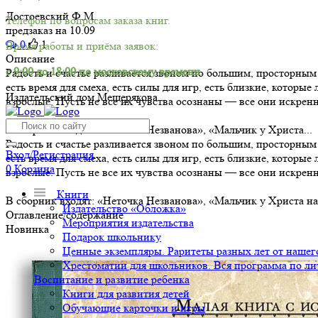
Достоевский Ф.М.
Телефон по вопросам заказа книг.
предзаказ на 10.09
0
1
Время работы и приёма заявок:
Описание
с 9:00 до 18:00 по московскому времени.
Радость и счастье разливается звоном по большим, просторным к
есть время для смеха, есть силы для игр, есть близкие, котор
Издательский дом Мещерякова
взрослые. Пусть не все их чувства осознаны — все они искренн
В сборник входят: «Неточка Незванова», «Мальчик у Христа...
Радость и счастье разливается звоном по большим, просторным к
Вход/Регистрация
есть время для смеха, есть силы для игр, есть близкие, котор
0
Корзина
взрослые. Пусть не все их чувства осознаны — все они искренн
Книги
В сборник входят: «Неточка Незванова», «Мальчик у Христа на
Издательство «Обложка»
Оглавление/содержание
Мероприятия издательства
Новинка
Подарок школьнику
Ценные экземпляры. Раритеты разных лет от нашего
Хрестоматии для школьников. Вся программа по ли
Воспитание и развитие ребенка
Книги для развития детей
Обучающие карточки и игры