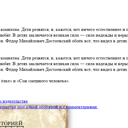
омнатам. Дети резвятся, и, кажется, нет ничего естественнее и 
ые любят. В детях заключается великая сила — сила надежды и вер
и. Фёдор Михайлович Достоевский облёк всё, что видел в детях 
омнатам. Дети резвятся, и, кажется, нет ничего естественнее и 
ые любят. В детях заключается великая сила — сила надежды и вер
и. Фёдор Михайлович Достоевский облёк всё, что видел в детях 
 ёлке» и «Сон смешного человека».
 издательства
тературе под одной обложкой и с комментариями.