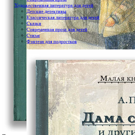
Художественная литература для детей
Детские детективы
Классическая литература для детей
Сказки
Современная проза для детей
Стихи
Фэнтези для подростков