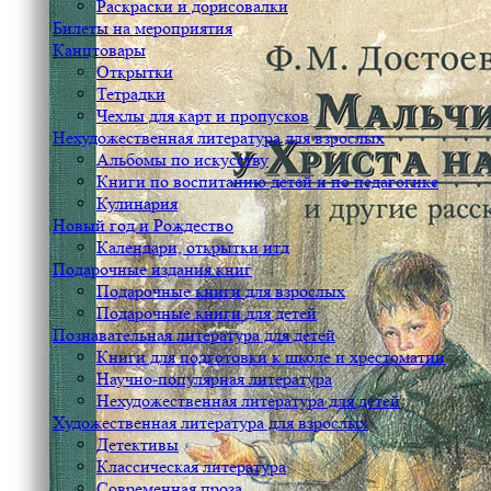
Раскраски и дорисовалки
Билеты на мероприятия
Канцтовары
Открытки
Тетрадки
Чехлы для карт и пропусков
Нехудожественная литература для взрослых
Альбомы по искусству
Книги по воспитанию детей и по педагогике
Кулинария
Новый год и Рождество
Календари, открытки итд
Подарочные издания книг
Подарочные книги для взрослых
Подарочные книги для детей
Познавательная литература для детей
Книги для подготовки к школе и хрестоматии
Научно-популярная литература
Нехудожественная литература для детей
Художественная литература для взрослых
Детективы
Классическая литература
Современная проза