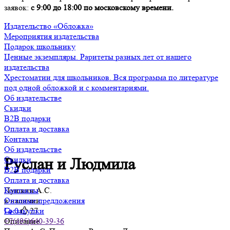
заявок:
с 9:00 до 18:00 по московскому времени.
Издательство «Обложка»
Мероприятия издательства
Подарок школьнику
Ценные экземпляры. Раритеты разных лет от нашего
издательства
Хрестоматии для школьников. Вся программа по литературе
под одной обложкой и с комментариями.
Об издательстве
Скидки
B2B подарки
Оплата и доставка
Контакты
Об издательстве
Скидки
Руслан и Людмила
B2B подарки
Оплата и доставка
Пушкин А.С.
Контакты
в наличии
Оптовые предложения
0
27
Госзакупки
Описание
+7(495)640-39-36