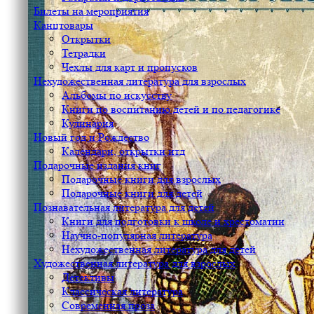
Билеты на мероприятия
Канцтовары
Открытки
Тетрадки
Чехлы для карт и пропусков
Нехудожественная литература для взрослых
Альбомы по искусству
Книги по воспитанию детей и по педагогике
Кулинария
Новый год и Рождество
Календари, открытки итд
Подарочные издания книг
Подарочные книги для взрослых
Подарочные книги для детей
Познавательная литература для детей
Книги для подготовки к школе и хрестоматии
Научно-популярная литература
Нехудожественная литература для детей
Художественная литература для взрослых
Детективы
Классическая литература
Современная проза