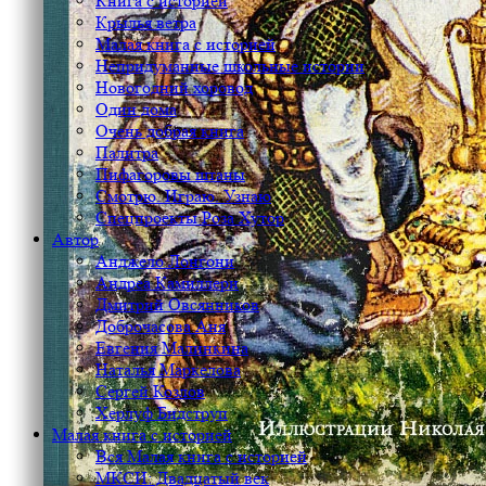
Книга с историей
Крылья ветра
Малая книга с историей
Непридуманные школьные истории
Новогодний хоровод
Один дома
Очень добрая книга
Палитра
Пифагоровы штаны
Смотрю. Играю. Узнаю
Спецпроекты Роза Хутор
Автор
Анджело Лонгони
Андреа Камиллери
Дмитрий Овсянников
Доброчасова Аня
Евгения Малинкина
Наталья Маркелова
Сергей Козлов
Херлуф Бидструп
Малая книга с историей
Вся Малая книга с историей
МКСИ: Двадцатый век