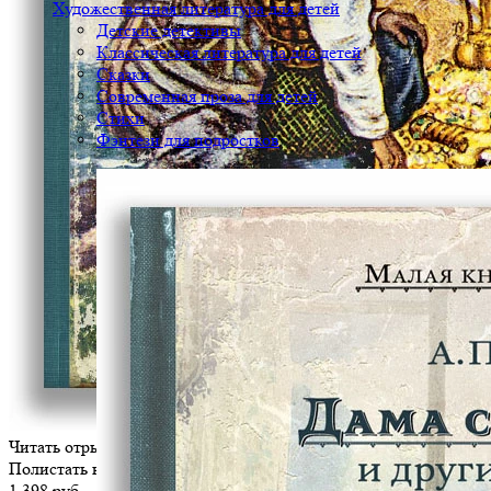
Художественная литература для детей
Детские детективы
Классическая литература для детей
Сказки
Современная проза для детей
Стихи
Фэнтези для подростков
Читать отрывок
Полистать книгу
1 398 руб.