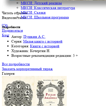
МКСИ: Детский реализм
МКСИ: Классическая литература
МКСИ: Сказки
Читать отрывок
МКСИ: Школьная программа
Видеолисталка
0
Подробности
Подписаться
Блог
Автор:
Пушкин А.С.
Серия:
Малая книга с историей
Категория:
Книги с историей
Художник:
Кочергин Н.
Возрастные рекомендации редакции:
5 +
Все подробности
Заказать корпоративный тираж
Галерея