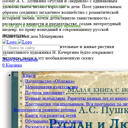
Поэму А. С. Пушкина «Руслан и Людмила» с одинаковым
Телефон по вопросам заказа книг.
удовольствием читают взрослые и дети. Поэт удивительным
образом соединил загадочное волшебство с романтической
Время работы и приёма заявок:
историей любви, почти детективную таинственность с
рассказом о верности и предательстве, создав литературный
с 9:00 до 18:00 по московскому времени.
шедевр, по праву вошедший в сокровищницу русской
литературы.
Издательский дом Мещерякова
А прекрасные, на диво выразительные и живые рисунки
талантливого художника Н. Кочергина будто открывают
читателю двери в эту необыкновенную сказку.
Вход/Регистрация
0
Корзина
Книги
Издательство «Обложка»
Мероприятия издательства
Подарок школьнику
Ценные экземпляры. Раритеты разных лет от нашего
Хрестоматии для школьников. Вся программа по ли
Воспитание и развитие ребенка
Книги для развития детей
Обучающие карточки и игры
Раскраски и дорисовалки