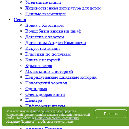
Уцененные книги
Художественная литература для детей
Ценные экземпляры
Серия
Вовка с Хвостиком
Волшебный книжный шкаф
Детектив с хвостом
Детективы Андреа Камиллери
Искусство жизни
Классики по полочкам
Книга с историей
Крылья ветра
Малая книга с историей
Непридуманные школьные истории
Новогодний хоровод
Один дома
Очень добрая книга
Палитра
Пифагоровы штаны
Мы используем файлы cookie и другие средства
Смотрю. Играю. Узнаю
Принять
сохранений предпочтений и анализа действий посетителей
Спецпроекты Роза Хутор
сайта. Подробнее в
Пользовательском соглашении
.
Нажмите "Принять", чтобы дать свое согласие.
Автор
Анджело Лонгони