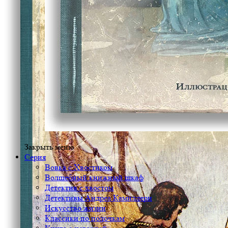
Закрыть меню
Серия
Вовка с Хвостиком
Волшебный книжный шкаф
Детектив с хвостом
Детективы Андреа Камиллери
Искусство жизни
Классики по полочкам