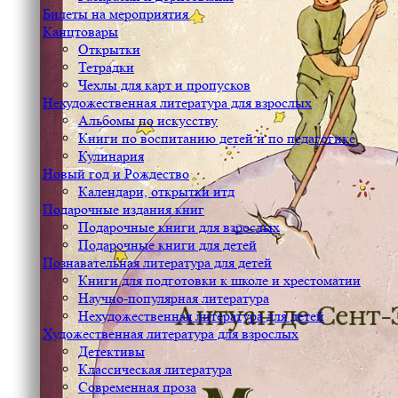
Билеты на мероприятия
Канцтовары
Открытки
Тетрадки
Чехлы для карт и пропусков
Нехудожественная литература для взрослых
Альбомы по искусству
Книги по воспитанию детей и по педагогике
Кулинария
Новый год и Рождество
Календари, открытки итд
Подарочные издания книг
Подарочные книги для взрослых
Подарочные книги для детей
Познавательная литература для детей
Книги для подготовки к школе и хрестоматии
Научно-популярная литература
Нехудожественная литература для детей
Художественная литература для взрослых
Детективы
Классическая литература
Современная проза