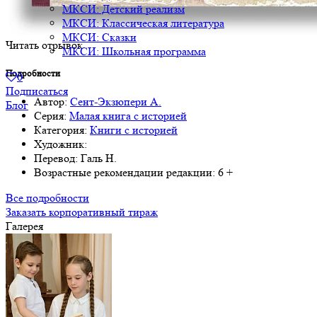
МКСИ: Детский реализм
МКСИ: Классическая литература
МКСИ: Сказки
Читать отрывок
МКСИ: Школьная программа
Подробности
0
Подписаться
Автор:
Сент-Экзюпери А.
Блог
Серия:
Малая книга с историей
Категория:
Книги с историей
Художник:
Перевод:
Галь Н.
Возрастные рекомендации редакции:
6 +
Все подробности
Заказать корпоративный тираж
Галерея