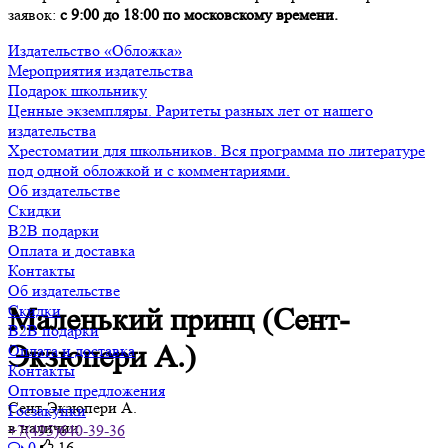
заявок:
с 9:00 до 18:00 по московскому времени.
Издательство «Обложка»
Мероприятия издательства
Подарок школьнику
Ценные экземпляры. Раритеты разных лет от нашего
издательства
Хрестоматии для школьников. Вся программа по литературе
под одной обложкой и с комментариями.
Об издательстве
Скидки
B2B подарки
Оплата и доставка
Контакты
Об издательстве
Скидки
Маленький принц (Сент-
B2B подарки
Экзюпери А.)
Оплата и доставка
Контакты
Оптовые предложения
Сент-Экзюпери А.
Госзакупки
в наличии
+7(495)640-39-36
0
16