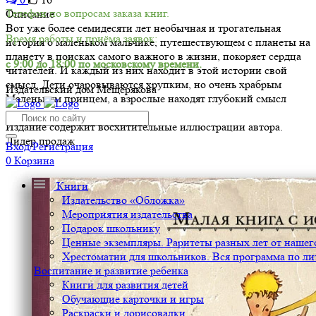
Телефон по вопросам заказа книг.
Описание
Вот уже более семидесяти лет необычная и трогательная
Время работы и приёма заявок:
история о маленьком мальчике, путешествующем с планеты на
планету в поисках самого важного в жизни, покоряет сердца
с 9:00 до 18:00 по московскому времени.
читателей. И каждый из них находит в этой истории свой
смысл. Дети очаровываются хрупким, но очень храбрым
Издательский дом Мещерякова
Маленьким принцем, а взрослые находят глубокий смысл
в его мудрых рассказах.
Издание содержит восхитительные иллюстрации автора.
Лидер продаж
Вход/Регистрация
0
Корзина
Книги
Издательство «Обложка»
Мероприятия издательства
Подарок школьнику
Ценные экземпляры. Раритеты разных лет от нашего
Хрестоматии для школьников. Вся программа по ли
Воспитание и развитие ребенка
Книги для развития детей
Обучающие карточки и игры
Раскраски и дорисовалки