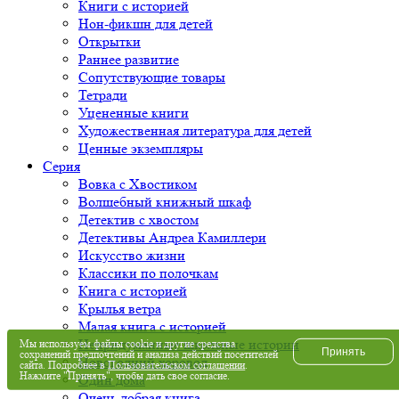
Книги с историей
Нон-фикшн для детей
Открытки
Раннее развитие
Сопутствующие товары
Тетради
Уцененные книги
Художественная литература для детей
Ценные экземпляры
Серия
Вовка с Хвостиком
Волшебный книжный шкаф
Детектив с хвостом
Детективы Андреа Камиллери
Искусство жизни
Классики по полочкам
Книга с историей
Крылья ветра
Малая книга с историей
Непридуманные школьные истории
Мы используем файлы cookie и другие средства
Принять
сохранений предпочтений и анализа действий посетителей
Новогодний хоровод
сайта. Подробнее в
Пользовательском соглашении
.
Нажмите "Принять", чтобы дать свое согласие.
Один дома
Очень добрая книга