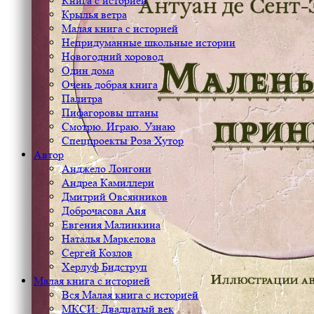
Книга с историей
Крылья ветра
Малая книга с историей
Непридуманные школьные истории
Новогодний хоровод
Один дома
Очень добрая книга
Палитра
Пифагоровы штаны
Смотрю. Играю. Узнаю
Спецпроекты Роза Хутор
Автор
Анджело Лонгони
Андреа Камиллери
Дмитрий Овсянников
Доброчасова Аня
Евгения Малинкина
Наталья Маркелова
Сергей Козлов
Херлуф Бидструп
Малая книга с историей
Вся Малая книга с историей
МКСИ: Двадцатый век