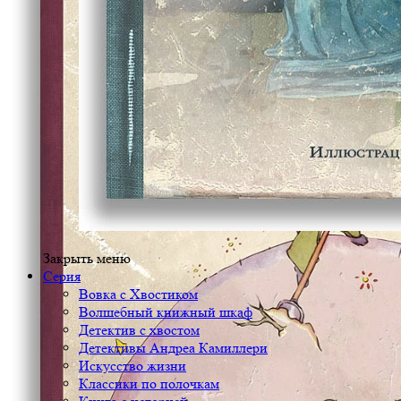
Закрыть меню
Серия
Вовка с Хвостиком
Волшебный книжный шкаф
Детектив с хвостом
Детективы Андреа Камиллери
Искусство жизни
Классики по полочкам