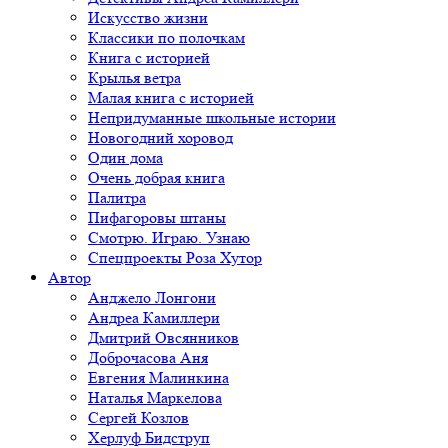
Искусство жизни
Классики по полочкам
Книга с историей
Крылья ветра
Малая книга с историей
Непридуманные школьные истории
Новогодний хоровод
Один дома
Очень добрая книга
Палитра
Пифагоровы штаны
Смотрю. Играю. Узнаю
Спецпроекты Роза Хутор
Автор
Анджело Лонгони
Андреа Камиллери
Дмитрий Овсянников
Доброчасова Аня
Евгения Малинкина
Наталья Маркелова
Сергей Козлов
Херлуф Бидструп