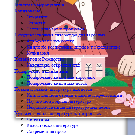
Билеты на мероприятия
Канцтовары
Открытки
Тетрадки
Чехлы для карт и пропусков
Нехудожественная литература для взрослых
Альбомы по искусству
Книги по воспитанию детей и по педагогике
Кулинария
Новый год и Рождество
Календари, открытки итд
Подарочные издания книг
Подарочные книги для взрослых
Подарочные книги для детей
Познавательная литература для детей
Книги для подготовки к школе и хрестоматии
Научно-популярная литература
Нехудожественная литература для детей
Художественная литература для взрослых
Детективы
Классическая литература
Современная проза