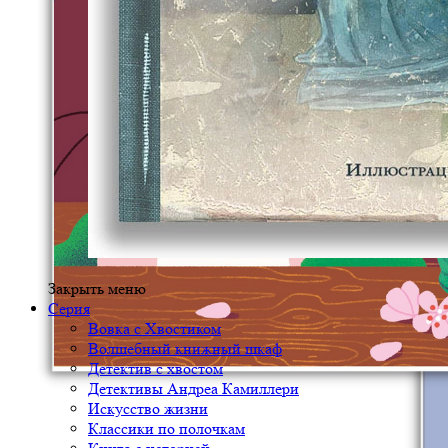
Закрыть меню
Серия
Вовка с Хвостиком
Волшебный книжный шкаф
Детектив с хвостом
Детективы Андреа Камиллери
Искусство жизни
Классики по полочкам