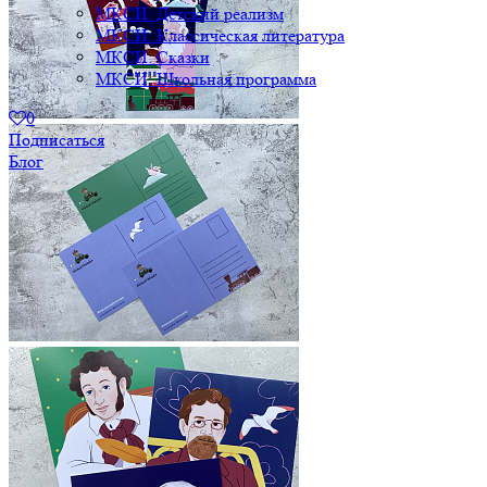
МКСИ: Детский реализм
МКСИ: Классическая литература
МКСИ: Сказки
МКСИ: Школьная программа
0
Подписаться
Блог