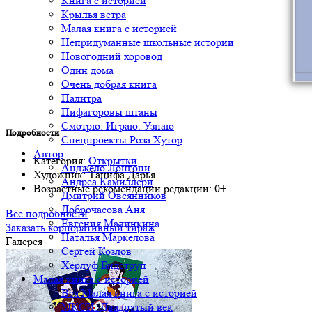
Книга с историей
Крылья ветра
Малая книга с историей
Непридуманные школьные истории
Новогодний хоровод
Один дома
Очень добрая книга
Палитра
Пифагоровы штаны
Смотрю. Играю. Узнаю
Подробности
Спецпроекты Роза Хутор
Автор
Категория:
Открытки
Анджело Лонгони
Художник:
Танифа Дарья
Андреа Камиллери
Возрастные рекомендации редакции:
0+
Дмитрий Овсянников
Доброчасова Аня
Все подробности
Евгения Малинкина
Заказать корпоративный тираж
Наталья Маркелова
Галерея
Сергей Козлов
Херлуф Бидструп
Малая книга с историей
Вся Малая книга с историей
МКСИ: Двадцатый век