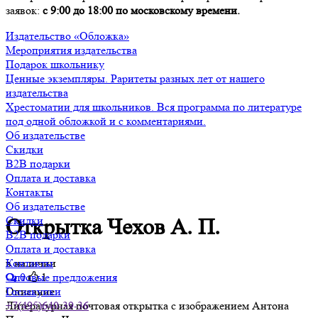
заявок:
с 9:00 до 18:00 по московскому времени.
Издательство «Обложка»
Мероприятия издательства
Подарок школьнику
Ценные экземпляры. Раритеты разных лет от нашего
издательства
Хрестоматии для школьников. Вся программа по литературе
под одной обложкой и с комментариями.
Об издательстве
Скидки
B2B подарки
Оплата и доставка
Контакты
Об издательстве
Скидки
Открытка Чехов А. П.
B2B подарки
Оплата и доставка
в наличии
Контакты
0
1
Оптовые предложения
Описание
Госзакупки
Литературная почтовая открытка с изображением Антона
+7(495)640-39-36