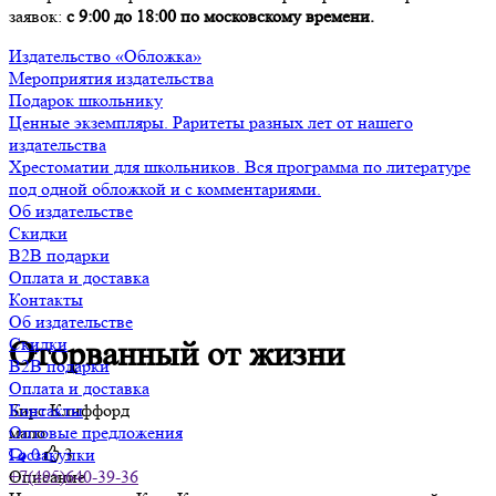
заявок:
с 9:00 до 18:00 по московскому времени.
Издательство «Обложка»
Мероприятия издательства
Подарок школьнику
Ценные экземпляры. Раритеты разных лет от нашего
издательства
Хрестоматии для школьников. Вся программа по литературе
под одной обложкой и с комментариями.
Об издательстве
Скидки
B2B подарки
Оплата и доставка
Контакты
Об издательстве
Скидки
Оторванный от жизни
B2B подарки
Оплата и доставка
Бирс Клиффорд
Контакты
мало
Оптовые предложения
0
3
Госзакупки
Описание
+7(495)640-39-36