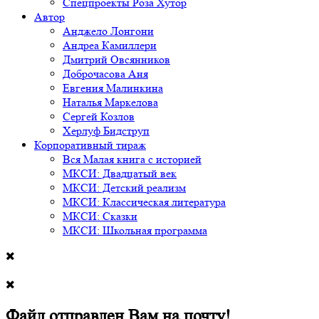
Спецпроекты Роза Хутор
Автор
Анджело Лонгони
Андреа Камиллери
Дмитрий Овсянников
Доброчасова Аня
Евгения Малинкина
Наталья Маркелова
Сергей Козлов
Херлуф Бидструп
Корпоративный тираж
Вся Малая книга с историей
МКСИ: Двадцатый век
МКСИ: Детский реализм
МКСИ: Классическая литература
МКСИ: Сказки
МКСИ: Школьная программа
Файл отправлен Вам на почту!