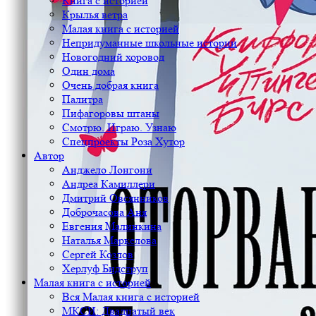
Книга с историей
Крылья ветра
Малая книга с историей
Непридуманные школьные истории
Новогодний хоровод
Один дома
Очень добрая книга
Палитра
Пифагоровы штаны
Смотрю. Играю. Узнаю
Спецпроекты Роза Хутор
Автор
Анджело Лонгони
Андреа Камиллери
Дмитрий Овсянников
Доброчасова Аня
Евгения Малинкина
Наталья Маркелова
Сергей Козлов
Херлуф Бидструп
Малая книга с историей
Вся Малая книга с историей
МКСИ: Двадцатый век