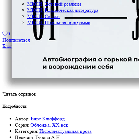
МКСИ: Детский реализм
МКСИ: Классическая литература
МКСИ: Сказки
МКСИ: Школьная программа
0
Подписаться
Блог
Читать отрывок
Подробности
Автор:
Бирс Клиффорд
Серия:
Обложка. XX век
Категория:
Интеллектуальная проза
Перевод:
Гурова А.Н.