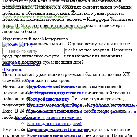
Не только герои Кена Кизи оказывались в американской
Телефон по вопросам заказа книг.
психбольнице. Например, в объятиях смирительной рубашки
побывал и обычный выпускник Йельского университета,
Время работы и приёма заявок:
подающий надежды молодой человек – Клиффорд Уиттингем
Бирс. В 24 года он решил покончить с собой после смерти
с 9:00 до 18:00 по московскому времени.
любимого брата.
Издательский дом Мещерякова
Ему посчастливилось выжить. Однако вернуться к жизни не
так просто, если ты намеренно себя от нее оторвал. Паранойя,
бред, предчувствие смерти – как выбраться из лабиринта
разума и покинуть сумасшедший дом?
Вход/Регистрация
0
Корзина
Подлинный антураж психиатрической больницы начала ХХ
столетия взбудоражит вам кровь....
Книги
Не только герои Кена Кизи оказывались в американской
Издательство «Обложка»
психбольнице. Например, в объятиях смирительной рубашки
Мероприятия издательства
побывал и обычный выпускник Йельского университета,
Подарок школьнику
подающий надежды молодой человек – Клиффорд Уиттингем
Ценные экземпляры. Раритеты разных лет от нашего
Бирс. В 24 года он решил покончить с собой после смерти
Хрестоматии для школьников. Вся программа по ли
любимого брата.
Воспитание и развитие ребенка
Книги для развития детей
Ему посчастливилось выжить. Однако вернуться к жизни не
Обучающие карточки и игры
так просто, если ты намеренно себя от нее оторвал. Паранойя,
Раскраски и дорисовалки