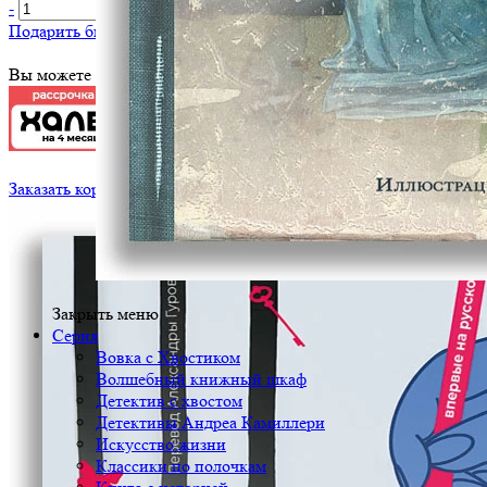
-
+
В корзину
Подарить библиотеке
?
Вы можете оплатить эту книгу картой
Заказать корпоративный тираж
Закрыть меню
Серия
Вовка с Хвостиком
Волшебный книжный шкаф
Детектив с хвостом
Детективы Андреа Камиллери
Искусство жизни
Классики по полочкам