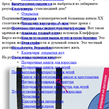
бред, предчувствие смерти – как выбраться из лабиринта
Билеты на мероприятия
разума и покинуть сумасшедший дом?
Канцтовары
Открытки
Подлинный антураж психиатрической больницы начала ХХ
Тетрадки
столетия взбудоражит вам кровь. А яростные драки с
Чехлы для карт и пропусков
медперсоналом еще как следует пощекочут нервы. Вот такая
Нехудожественная литература для взрослых
мрачная и горькая на первый взгляд исповедь Клиффорда
Альбомы по искусству
Бирса на самом деле подает надежду на светлое будущее. Это
Книги по воспитанию детей и по педагогике
история, полная стойкости и духовной отваги. Это честный
Кулинария
разговор о смерти, который вдохновляет жить.
Новый год и Рождество
Календари, открытки итд
На русском языке издается впервые.
Подарочные издания книг
Подарочные книги для взрослых
Подарочные книги для детей
Познавательная литература для детей
Книги для подготовки к школе и хрестоматии
Научно-популярная литература
Нехудожественная литература для детей
Художественная литература для взрослых
Детективы
Классическая литература
Современная проза