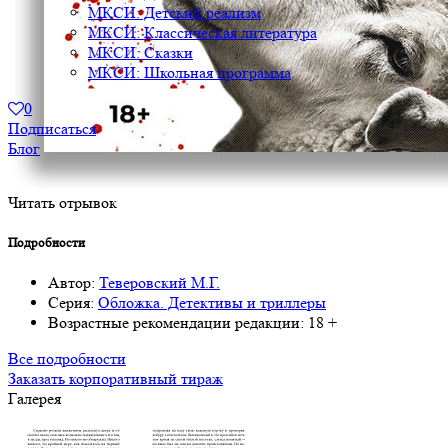
МКСИ: Детский реализм
МКСИ: Классическая литература
МКСИ: Сказки
МКСИ: Школьная программа
0
Подписаться
Блог
Читать отрывок
Подробности
Автор:
Теверовский М.Г.
Серия:
Обложка. Детективы и триллеры
Возрастные рекомендации редакции:
18 +
Все подробности
Заказать корпоративный тираж
Галерея