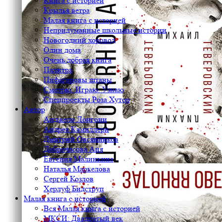
Книга с историей
Крылья ветра
Малая книга с историей
Непридуманные школьные истории
Новогодний хоровод
Один дома
Очень добрая книга
Палитра
Пифагоровы штаны
Смотрю. Играю. Узнаю
Спецпроекты Роза Хутор
Автор
Анджело Лонгони
Андреа Камиллери
Дмитрий Овсянников
Доброчасова Аня
Евгения Малинкина
Наталья Маркелова
Сергей Козлов
Херлуф Бидструп
Малая книга с историей
Вся Малая книга с историей
МКСИ: Двадцатый век