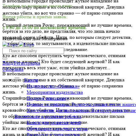
В небольшом городке происходит жуткое нападение на
Телефон по вопросам заказа книг.
молодую пару прямо в их собственной квартире. Девушка
жестоко убита, но вот что странно — её парню сохранена
Время работы и приёма заявок:
жизнь.
Старший детектив Роунс, переживающий не лучшие времена,
с 9:00 до 18:00 по московскому времени.
берётся за это дело, не представляя, что это лишь начало
кровавой серии убийств. Нити, по которым следует детектив,
Издательский дом Мещерякова
то обрываются, то запутываются, а издевательские письма
убийцы лишь осложняют расследование.
Кто же способен преступить черту человеческого, отнимая
жизнь за жизнью? Кто будет следующей жертвой? И как
Вход/Регистрация
прекратить весь этот ужас, если убийца действует...
0
Корзина
В небольшом городке происходит жуткое нападение на
молодую пару прямо в их собственной квартире. Девушка
Книги
жестоко убита, но вот что странно — её парню сохранена
Издательство «Обложка»
жизнь.
Мероприятия издательства
Старший детектив Роунс, переживающий не лучшие времена,
Подарок школьнику
берётся за это дело, не представляя, что это лишь начало
Ценные экземпляры. Раритеты разных лет от нашего
кровавой серии убийств. Нити, по которым следует детектив,
Хрестоматии для школьников. Вся программа по ли
то обрываются, то запутываются, а издевательские письма
Воспитание и развитие ребенка
убийцы лишь осложняют расследование.
Книги для развития детей
Кто же способен преступить черту человеческого, отнимая
Обучающие карточки и игры
жизнь за жизнью? Кто будет следующей жертвой? И как
Раскраски и дорисовалки