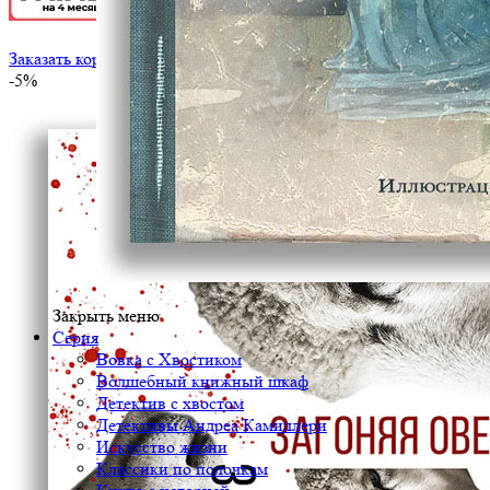
Заказать корпоративный тираж
-5%
Закрыть меню
Серия
Вовка с Хвостиком
Волшебный книжный шкаф
Детектив с хвостом
Детективы Андреа Камиллери
Искусство жизни
Классики по полочкам