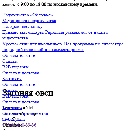
заявок:
с 9:00 до 18:00 по московскому времени.
Издательство «Обложка»
Мероприятия издательства
Подарок школьнику
Ценные экземпляры. Раритеты разных лет от нашего
издательства
Хрестоматии для школьников. Вся программа по литературе
под одной обложкой и с комментариями.
Об издательстве
Скидки
B2B подарки
Оплата и доставка
Контакты
Об издательстве
Скидки
Загоняя овец
B2B подарки
Оплата и доставка
Теверовский М.Г.
Контакты
последний товар
Оптовые предложения
0
0
Госзакупки
Описание
+7(495)640-39-36