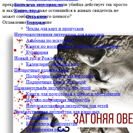
прекратить весь этот ужас, если убийца действует так просто
Билеты на мероприятия
и аккуратно, что даже оставшийся в живых свидетель не
Канцтовары
может сообщить ничего ценного?
Открытки
Оглавление/содержание
Тетрадки
Чехлы для карт и пропусков
Нехудожественная литература для взрослых
Альбомы по искусству
Книги по воспитанию детей и по педагогике
Кулинария
Новый год и Рождество
Календари, открытки итд
Подарочные издания книг
Подарочные книги для взрослых
Подарочные книги для детей
Познавательная литература для детей
Книги для подготовки к школе и хрестоматии
Научно-популярная литература
Нехудожественная литература для детей
Художественная литература для взрослых
Детективы
Классическая литература
Современная проза