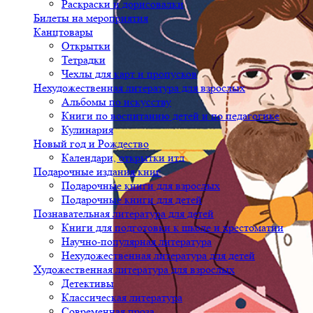
Раскраски и дорисовалки
Билеты на мероприятия
Канцтовары
Открытки
Тетрадки
Чехлы для карт и пропусков
Нехудожественная литература для взрослых
Альбомы по искусству
Книги по воспитанию детей и по педагогике
Кулинария
Новый год и Рождество
Календари, открытки итд
Подарочные издания книг
Подарочные книги для взрослых
Подарочные книги для детей
Познавательная литература для детей
Книги для подготовки к школе и хрестоматии
Научно-популярная литература
Нехудожественная литература для детей
Художественная литература для взрослых
Детективы
Классическая литература
Современная проза