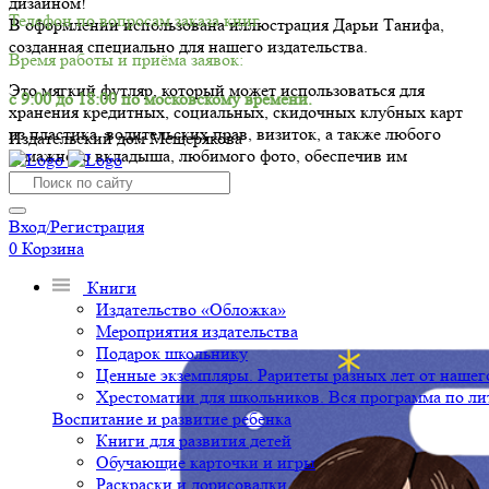
дизайном!
Телефон по вопросам заказа книг.
В оформлении использована иллюстрация Дарьи Танифа,
созданная специально для нашего издательства.
Время работы и приёма заявок:
Это мягкий футляр, который может использоваться для
с 9:00 до 18:00 по московскому времени.
хранения кредитных, социальных, скидочных клубных карт
из пластика, водительских прав, визиток, а также любого
Издательский дом Мещерякова
бумажного вкладыша, любимого фото, обеспечив им
надежную защиту.
Вход/Регистрация
0
Корзина
Книги
Издательство «Обложка»
Мероприятия издательства
Подарок школьнику
Ценные экземпляры. Раритеты разных лет от нашего
Хрестоматии для школьников. Вся программа по ли
Воспитание и развитие ребенка
Книги для развития детей
Обучающие карточки и игры
Раскраски и дорисовалки