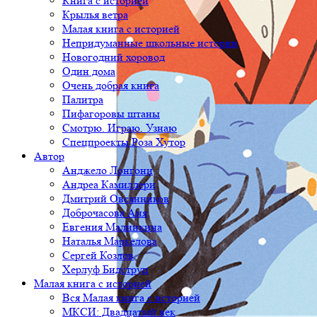
Книга с историей
Крылья ветра
Малая книга с историей
Непридуманные школьные истории
Новогодний хоровод
Один дома
Очень добрая книга
Палитра
Пифагоровы штаны
Смотрю. Играю. Узнаю
Спецпроекты Роза Хутор
Автор
Анджело Лонгони
Андреа Камиллери
Дмитрий Овсянников
Доброчасова Аня
Евгения Малинкина
Наталья Маркелова
Сергей Козлов
Херлуф Бидструп
Малая книга с историей
Вся Малая книга с историей
МКСИ: Двадцатый век