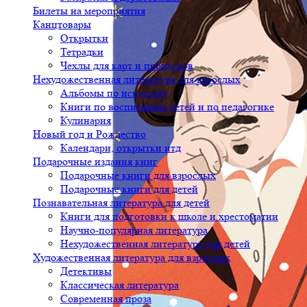
Билеты на мероприятия
Канцтовары
Открытки
Тетрадки
Чехлы для карт и пропусков
Нехудожественная литература для взрослых
Альбомы по искусству
Книги по воспитанию детей и по педагогике
Кулинария
Новый год и Рождество
Календари, открытки итд
Подарочные издания книг
Подарочные книги для взрослых
Подарочные книги для детей
Познавательная литература для детей
Книги для подготовки к школе и хрестоматии
Научно-популярная литература
Нехудожественная литература для детей
Художественная литература для взрослых
Детективы
Классическая литература
Современная проза