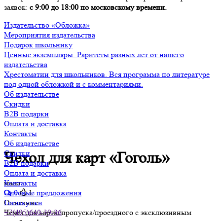
заявок:
с 9:00 до 18:00 по московскому времени.
Издательство «Обложка»
Мероприятия издательства
Подарок школьнику
Ценные экземпляры. Раритеты разных лет от нашего
издательства
Хрестоматии для школьников. Вся программа по литературе
под одной обложкой и с комментариями.
Об издательстве
Скидки
B2B подарки
Оплата и доставка
Контакты
Об издательстве
Скидки
Чехол для карт «Гоголь»
B2B подарки
Оплата и доставка
мало
Контакты
0
1
Оптовые предложения
Описание
Госзакупки
Чехол для карты/пропуска/проездного с эксклюзивным
+7(495)640-39-36