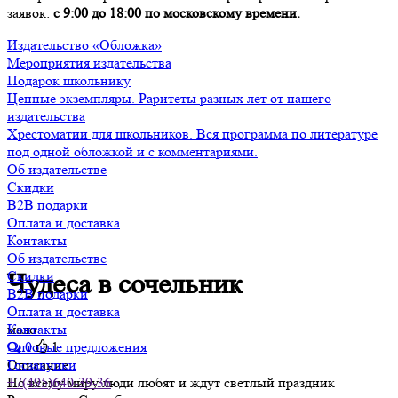
заявок:
с 9:00 до 18:00 по московскому времени.
Издательство «Обложка»
Мероприятия издательства
Подарок школьнику
Ценные экземпляры. Раритеты разных лет от нашего
издательства
Хрестоматии для школьников. Вся программа по литературе
под одной обложкой и с комментариями.
Об издательстве
Скидки
B2B подарки
Оплата и доставка
Контакты
Об издательстве
Скидки
Чудеса в сочельник
B2B подарки
Оплата и доставка
мало
Контакты
0
1
Оптовые предложения
Описание
Госзакупки
По всему миру люди любят и ждут светлый праздник
+7(495)640-39-36