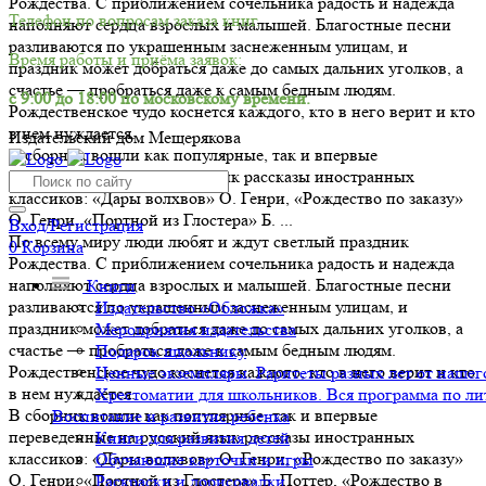
Рождества. С приближением сочельника радость и надежда
Телефон по вопросам заказа книг.
наполняют сердца взрослых и малышей. Благостные песни
разливаются по украшенным заснеженным улицам, и
Время работы и приёма заявок:
праздник может добраться даже до самых дальних уголков, а
счастье — пробраться даже к самым бедным людям.
с 9:00 до 18:00 по московскому времени.
Рождественское чудо коснется каждого, кто в него верит и кто
в нем нуждается.
Издательский дом Мещерякова
В сборник вошли как популярные, так и впервые
переведенные на русский язык рассказы иностранных
классиков: «Дары волхвов» О. Генри, «Рождество по заказу»
О. Генри, «Портной из Глостера» Б. ...
Вход/Регистрация
По всему миру люди любят и ждут светлый праздник
0
Корзина
Рождества. С приближением сочельника радость и надежда
наполняют сердца взрослых и малышей. Благостные песни
Книги
разливаются по украшенным заснеженным улицам, и
Издательство «Обложка»
праздник может добраться даже до самых дальних уголков, а
Мероприятия издательства
счастье — пробраться даже к самым бедным людям.
Подарок школьнику
Рождественское чудо коснется каждого, кто в него верит и кто
Ценные экземпляры. Раритеты разных лет от нашего
в нем нуждается.
Хрестоматии для школьников. Вся программа по ли
В сборник вошли как популярные, так и впервые
Воспитание и развитие ребенка
переведенные на русский язык рассказы иностранных
Книги для развития детей
классиков: «Дары волхвов» О. Генри, «Рождество по заказу»
Обучающие карточки и игры
О. Генри, «Портной из Глостера» Б. Поттер, «Рождество в
Раскраски и дорисовалки