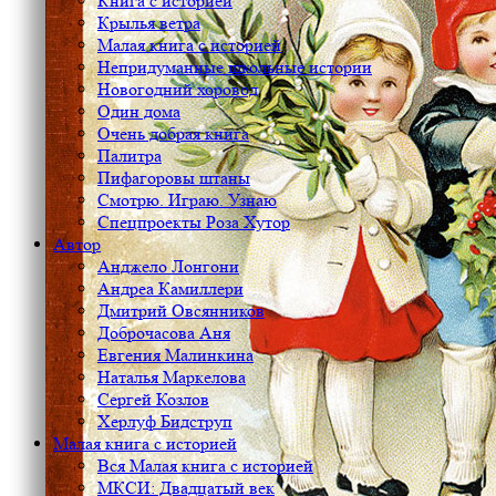
Книга с историей
Крылья ветра
Малая книга с историей
Непридуманные школьные истории
Новогодний хоровод
Один дома
Очень добрая книга
Палитра
Пифагоровы штаны
Смотрю. Играю. Узнаю
Спецпроекты Роза Хутор
Автор
Анджело Лонгони
Андреа Камиллери
Дмитрий Овсянников
Доброчасова Аня
Евгения Малинкина
Наталья Маркелова
Сергей Козлов
Херлуф Бидструп
Малая книга с историей
Вся Малая книга с историей
МКСИ: Двадцатый век