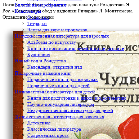
Погануке» Х. Стоу, «Сложное дело накануне Рождества» Э.
Билеты на мероприятия
Роу, «Новогодний обед у дядюшки Ричарда» Л. Монтгомери.
Канцтовары
Оглавление/содержание
Открытки
Тетрадки
Чехлы для карт и пропусков
Нехудожественная литература для взрослых
Альбомы по искусству
Книги по воспитанию детей и по педагогике
Кулинария
Новый год и Рождество
Календари, открытки итд
Подарочные издания книг
Подарочные книги для взрослых
Подарочные книги для детей
Познавательная литература для детей
Книги для подготовки к школе и хрестоматии
Научно-популярная литература
Нехудожественная литература для детей
Художественная литература для взрослых
Детективы
Классическая литература
Современная проза