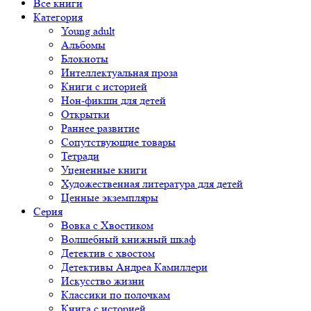
Все книги
Категория
Young adult
Альбомы
Блокноты
Интеллектуальная проза
Книги с историей
Нон-фикшн для детей
Открытки
Раннее развитие
Сопутствующие товары
Тетради
Уцененные книги
Художественная литература для детей
Ценные экземпляры
Серия
Вовка с Хвостиком
Волшебный книжный шкаф
Детектив с хвостом
Детективы Андреа Камиллери
Искусство жизни
Классики по полочкам
Книга с историей