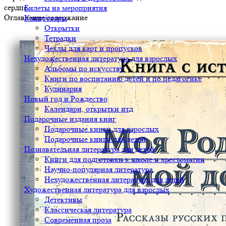
сердце.
Билеты на мероприятия
Оглавление/содержание
Канцтовары
Открытки
Тетрадки
Чехлы для карт и пропусков
Нехудожественная литература для взрослых
Альбомы по искусству
Книги по воспитанию детей и по педагогике
Кулинария
Новый год и Рождество
Календари, открытки итд
Подарочные издания книг
Подарочные книги для взрослых
Подарочные книги для детей
Познавательная литература для детей
Книги для подготовки к школе и хрестоматии
Научно-популярная литература
Нехудожественная литература для детей
Художественная литература для взрослых
Детективы
Классическая литература
Современная проза