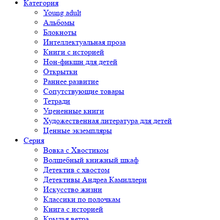
Категория
Young adult
Альбомы
Блокноты
Интеллектуальная проза
Книги с историей
Нон-фикшн для детей
Открытки
Раннее развитие
Сопутствующие товары
Тетради
Уцененные книги
Художественная литература для детей
Ценные экземпляры
Серия
Вовка с Хвостиком
Волшебный книжный шкаф
Детектив с хвостом
Детективы Андреа Камиллери
Искусство жизни
Классики по полочкам
Книга с историей
Крылья ветра