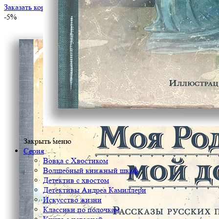
Заказать корпоративный тираж
-5%
Закрыть меню
Серия
Вовка с Хвостиком
Волшебный книжный шкаф
Детектив с хвостом
Детективы Андреа Камиллери
Искусство жизни
Классики по полочкам