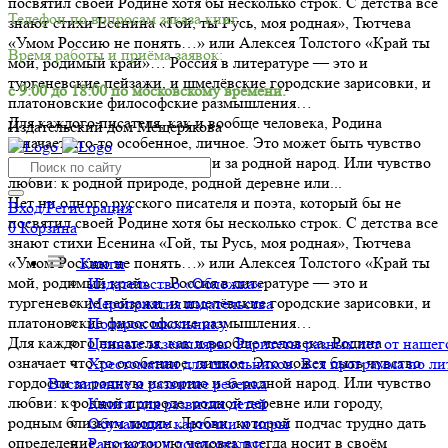
посвятил своей Родине хотя бы несколько строк. С детства все
Телефон по вопросам заказа книг.
знают стихи Есенина «Гой, ты Русь, моя родная», Тютчева
«Умом Россию не понять…» или Алексея Толстого «Край ты
Время работы и приёма заявок:
мой, родимый край»… Россия в литературе — это и
тургеневские пейзажи, и шмелёвские городские зарисовки, и
с 9:00 до 18:00 по московскому времени.
платоновские философские размышления…
Для каждого писателя, как и вообще человека, Родина
Издательский дом Мещерякова
означает что-то особенное, личное. Это может быть чувство
гордости за родную историю и за родной народ. Или чувство
любви: к родной природе, родной деревне или...
Нет ни одного русского писателя и поэта, который бы не
Вход/Регистрация
посвятил своей Родине хотя бы несколько строк. С детства все
0
Корзина
знают стихи Есенина «Гой, ты Русь, моя родная», Тютчева
«Умом Россию не понять…» или Алексея Толстого «Край ты
Книги
мой, родимый край»… Россия в литературе — это и
Издательство «Обложка»
тургеневские пейзажи, и шмелёвские городские зарисовки, и
Мероприятия издательства
платоновские философские размышления…
Подарок школьнику
Для каждого писателя, как и вообще человека, Родина
Ценные экземпляры. Раритеты разных лет от нашего
означает что-то особенное, личное. Это может быть чувство
Хрестоматии для школьников. Вся программа по ли
гордости за родную историю и за родной народ. Или чувство
Воспитание и развитие ребенка
любви: к родной природе, родной деревне или городу,
Книги для развития детей
родным близким людям. Любви, которой подчас трудно дать
Обучающие карточки и игры
определение, но которую человек всегда носит в своём
Раскраски и дорисовалки