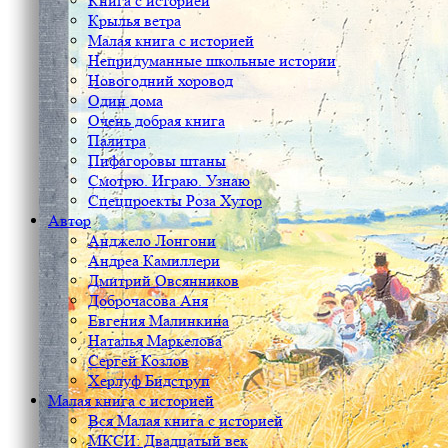
Книга с историей
Крылья ветра
Малая книга с историей
Непридуманные школьные истории
Новогодний хоровод
Один дома
Очень добрая книга
Палитра
Пифагоровы штаны
Смотрю. Играю. Узнаю
Спецпроекты Роза Хутор
Автор
Анджело Лонгони
Андреа Камиллери
Дмитрий Овсянников
Доброчасова Аня
Евгения Малинкина
Наталья Маркелова
Сергей Козлов
Херлуф Бидструп
Малая книга с историей
Вся Малая книга с историей
МКСИ: Двадцатый век