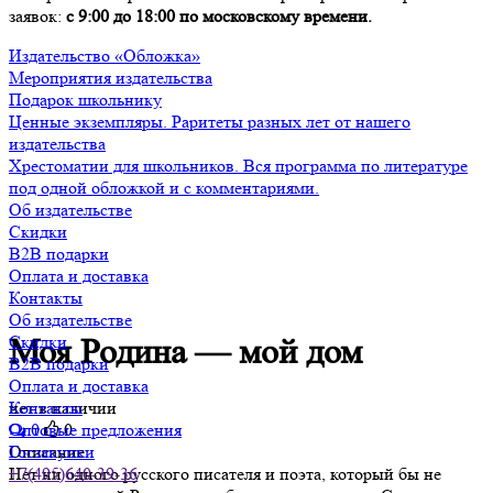
заявок:
с 9:00 до 18:00 по московскому времени.
Издательство «Обложка»
Мероприятия издательства
Подарок школьнику
Ценные экземпляры. Раритеты разных лет от нашего
издательства
Хрестоматии для школьников. Вся программа по литературе
под одной обложкой и с комментариями.
Об издательстве
Скидки
B2B подарки
Оплата и доставка
Контакты
Об издательстве
Скидки
Моя Родина — мой дом
B2B подарки
Оплата и доставка
нет в наличии
Контакты
0
0
Оптовые предложения
Описание
Госзакупки
Нет ни одного русского писателя и поэта, который бы не
+7(495)640-39-36