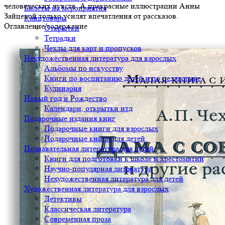
человеческих чувств. А прекрасные иллюстрации Анны
Билеты на мероприятия
Зайцевой только усилят впечатления от рассказов.
Канцтовары
Оглавление/содержание
Открытки
Тетрадки
Чехлы для карт и пропусков
Нехудожественная литература для взрослых
Альбомы по искусству
Книги по воспитанию детей и по педагогике
Кулинария
Новый год и Рождество
Календари, открытки итд
Подарочные издания книг
Подарочные книги для взрослых
Подарочные книги для детей
Познавательная литература для детей
Книги для подготовки к школе и хрестоматии
Научно-популярная литература
Нехудожественная литература для детей
Художественная литература для взрослых
Детективы
Классическая литература
Современная проза