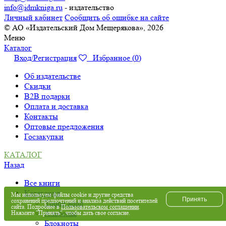
info@idmkniga.ru
- издательство
Личный кабинет
Сообщить об ошибке на сайте
© АО «Издательский Дом Мещерякова», 2026
Меню
Каталог
Вход/Регистрация
Избранное (
0
)
Об издательстве
Скидки
B2B подарки
Оплата и доставка
Контакты
Оптовые предложения
Госзакупки
КАТАЛОГ
Назад
Все книги
Категория
Мы используем файлы cookie и другие средства
Принять
сохранений предпочтений и анализа действий посетителей
Young adult
сайта. Подробнее в
Пользовательском соглашении
.
Альбомы
Нажмите "Принять", чтобы дать свое согласие.
Блокноты