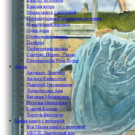
Книга с историей
Крылья ветра
Малая книга с историей
Непридуманные школьные истории
Новогодний хоровод
Один дома
Очень добрая книга
Палитра
Пифагоровы штаны
Смотрю. Играю. Узнаю
Спецпроекты Роза Хутор
Автор
Анджело Лонгони
Андреа Камиллери
Дмитрий Овсянников
Доброчасова Аня
Евгения Малинкина
Наталья Маркелова
Сергей Козлов
Херлуф Бидструп
Малая книга с историей
Вся Малая книга с историей
МКСИ: Двадцатый век