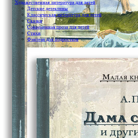
Художественная литература для детей
Детские детективы
Классическая литература для детей
Сказки
Современная проза для детей
Стихи
Фэнтези для подростков