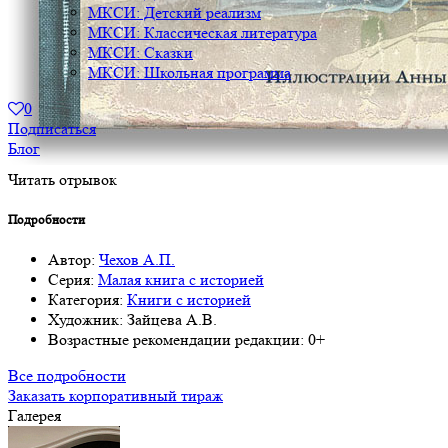
МКСИ: Детский реализм
МКСИ: Классическая литература
МКСИ: Сказки
МКСИ: Школьная программа
0
Подписаться
Блог
Читать отрывок
Подробности
Автор:
Чехов А.П.
Серия:
Малая книга с историей
Категория:
Книги с историей
Художник:
Зайцева А.В.
Возрастные рекомендации редакции:
0+
Все подробности
Заказать корпоративный тираж
Галерея