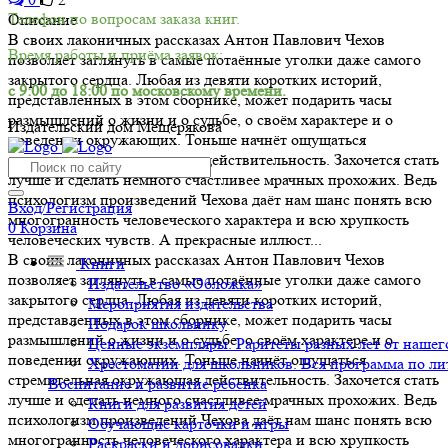
Телефон по вопросам заказа книг.
Описание
В своих лаконичных рассказах Антон Павлович Чехов
Время работы и приёма заявок:
позволяет заглянуть в самые потаённые уголки даже самого
закрытого сердца. Любая из девяти коротких историй,
с 9:00 до 18:00 по московскому времени.
представленных в этом сборнике, может подарить часы
размышлений о жизни и о судьбе, о своём характере и о
Издательский дом Мещерякова
поведении окружающих. Тоньше начнёт ощущаться
стремительная окружающая действительность. Захочется стать
лучше и сделать немного счастливее мрачных прохожих. Ведь
психологизм произведений Чехова даёт нам шанс понять всю
Вход/Регистрация
многогранность человеческого характера и всю хрупкость
0
Корзина
человеческих чувств. А прекрасные иллюст...
В своих лаконичных рассказах Антон Павлович Чехов
Книги
позволяет заглянуть в самые потаённые уголки даже самого
Издательство «Обложка»
закрытого сердца. Любая из девяти коротких историй,
Мероприятия издательства
представленных в этом сборнике, может подарить часы
Подарок школьнику
размышлений о жизни и о судьбе, о своём характере и о
Ценные экземпляры. Раритеты разных лет от нашего
поведении окружающих. Тоньше начнёт ощущаться
Хрестоматии для школьников. Вся программа по ли
стремительная окружающая действительность. Захочется стать
Воспитание и развитие ребенка
лучше и сделать немного счастливее мрачных прохожих. Ведь
Книги для развития детей
психологизм произведений Чехова даёт нам шанс понять всю
Обучающие карточки и игры
многогранность человеческого характера и всю хрупкость
Раскраски и дорисовалки