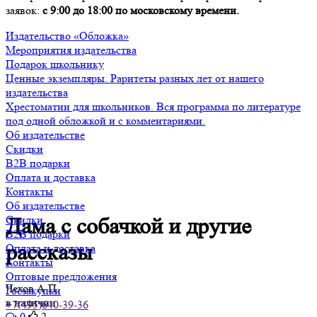
заявок:
с 9:00 до 18:00 по московскому времени.
Издательство «Обложка»
Мероприятия издательства
Подарок школьнику
Ценные экземпляры. Раритеты разных лет от нашего
издательства
Хрестоматии для школьников. Вся программа по литературе
под одной обложкой и с комментариями.
Об издательстве
Скидки
B2B подарки
Оплата и доставка
Контакты
Об издательстве
Скидки
Дама с собачкой и другие
B2B подарки
рассказы
Оплата и доставка
Контакты
Оптовые предложения
Чехов А.П.
Госзакупки
в наличии
+7(495)640-39-36
0
2