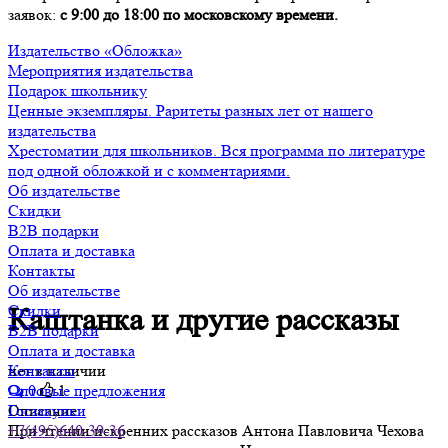
заявок:
с 9:00 до 18:00 по московскому времени.
Издательство «Обложка»
Мероприятия издательства
Подарок школьнику
Ценные экземпляры. Раритеты разных лет от нашего
издательства
Хрестоматии для школьников. Вся программа по литературе
под одной обложкой и с комментариями.
Об издательстве
Скидки
B2B подарки
Оплата и доставка
Контакты
Об издательстве
Скидки
Каштанка и другие рассказы
B2B подарки
Оплата и доставка
нет в наличии
Контакты
0
1
Оптовые предложения
Описание
Госзакупки
При чтении искренних рассказов Антона Павловича Чехова
+7(495)640-39-36