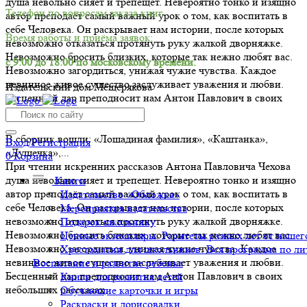
душа невольно сияет и трепещет. Невероятно тонко и изящно
Телефон по вопросам заказа книг.
автор преподаёт самый важный урок о том, как воспитать в
себе Человека. Он раскрывает нам истории, после которых
Время работы и приёма заявок:
невозможно отказаться протянуть руку жалкой дворняжке.
Невозможно бросить близких, которые так нежно любят вас.
с 9:00 до 18:00 по московскому времени.
Невозможно загордиться, унижая чужие чувства. Каждое
невинное живое существо заслуживает уважения и любви.
Издательский дом Мещерякова
Бесценный дар преподносит нам Антон Павлович в своих
небольших рассказах.
В сборник вошли: «Лошадиная фамилия», «Каштанка»,
Вход/Регистрация
«Душечка»,...
0
Корзина
При чтении искренних рассказов Антона Павловича Чехова
душа невольно сияет и трепещет. Невероятно тонко и изящно
Книги
автор преподаёт самый важный урок о том, как воспитать в
Издательство «Обложка»
себе Человека. Он раскрывает нам истории, после которых
Мероприятия издательства
невозможно отказаться протянуть руку жалкой дворняжке.
Подарок школьнику
Невозможно бросить близких, которые так нежно любят вас.
Ценные экземпляры. Раритеты разных лет от нашего
Невозможно загордиться, унижая чужие чувства. Каждое
Хрестоматии для школьников. Вся программа по ли
невинное живое существо заслуживает уважения и любви.
Воспитание и развитие ребенка
Бесценный дар преподносит нам Антон Павлович в своих
Книги для развития детей
небольших рассказах.
Обучающие карточки и игры
Раскраски и дорисовалки