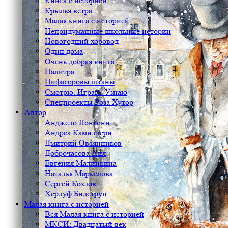
Книга с историей
Крылья ветра
Малая книга с историей
Непридуманные школьные истории
Новогодний хоровод
Один дома
Очень добрая книга
Палитра
Пифагоровы штаны
Смотрю. Играю. Узнаю
Спецпроекты Роза Хутор
Автор
Анджело Лонгони
Андреа Камиллери
Дмитрий Овсянников
Доброчасова Аня
Евгения Малинкина
Наталья Маркелова
Сергей Козлов
Херлуф Бидструп
Малая книга с историей
Вся Малая книга с историей
МКСИ: Двадцатый век