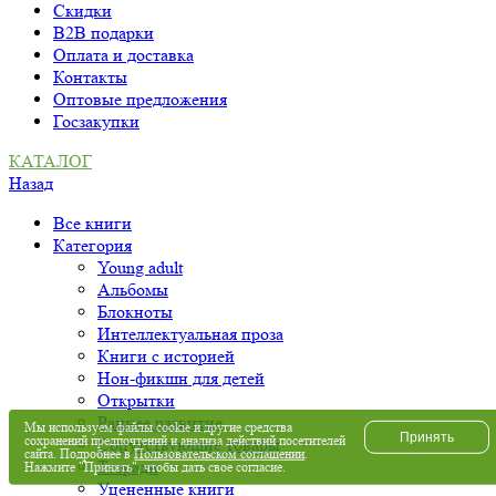
Скидки
B2B подарки
Оплата и доставка
Контакты
Оптовые предложения
Госзакупки
КАТАЛОГ
Назад
Все книги
Категория
Young adult
Альбомы
Блокноты
Интеллектуальная проза
Книги с историей
Нон-фикшн для детей
Открытки
Раннее развитие
Мы используем файлы cookie и другие средства
Принять
сохранений предпочтений и анализа действий посетителей
Сопутствующие товары
сайта. Подробнее в
Пользовательском соглашении
.
Тетради
Нажмите "Принять", чтобы дать свое согласие.
Уцененные книги