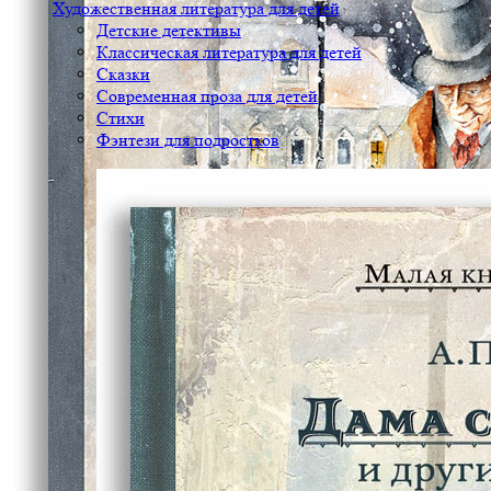
Художественная литература для детей
Детские детективы
Классическая литература для детей
Сказки
Современная проза для детей
Стихи
Фэнтези для подростков