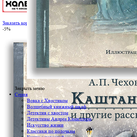
Заказать корпоративный тираж
-5%
Закрыть меню
Серия
Вовка с Хвостиком
Волшебный книжный шкаф
Детектив с хвостом
Детективы Андреа Камиллери
Искусство жизни
Классики по полочкам