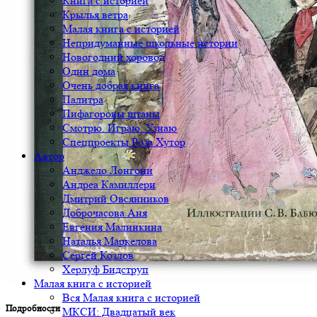
Книга с историей
Крылья ветра
Малая книга с историей
Непридуманные школьные истории
Новогодний хоровод
Один дома
Очень добрая книга
Палитра
Пифагоровы штаны
Смотрю. Играю. Узнаю
Спецпроекты Роза Хутор
Автор
Анджело Лонгони
Андреа Камиллери
Дмитрий Овсянников
Доброчасова Аня
Евгения Малинкина
Наталья Маркелова
Сергей Козлов
Херлуф Бидструп
Малая книга с историей
Вся Малая книга с историей
Подробности
МКСИ: Двадцатый век