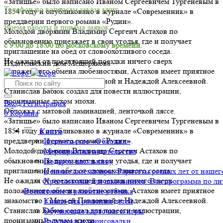
«Затишье» было написано Иваном Сергеевичем Тургеневым в
Телефон по вопросам заказа книг.
1854 году и опубликовано в журнале «Современник» в
преддверии первого романа «Рудин».
Время работы и приёма заявок:
Молодой дворянин Владимир Сергеич Астахов по
обыкновению приезжает в свои угодья, где и получает
с 9:00 до 18:00 по московскому времени.
приглашение на обед от словоохотливого соседа.
Не ожидая от предстоящей поездки ничего сверх
Издательский дом Мещерякова
положенного обмена любезностями, Астахов имеет приятное
знакомство с Марьей Павловной и Надеждой Алексеевной.
Станислав Бабюк создал для повести иллюстрации,
пронизанные духом эпохи.
Вход/Регистрация
Обложка с матовой ламинацией, ленточкой ляссе.
0
Корзина
«Затишье» было написано Иваном Сергеевичем Тургеневым в
1854 году и опубликовано в журнале «Современник» в
Книги
преддверии первого романа «Рудин».
Издательство «Обложка»
Молодой дворянин Владимир Сергеич Астахов по
Мероприятия издательства
обыкновению приезжает в свои угодья, где и получает
Подарок школьнику
приглашение на обед от словоохотливого соседа.
Ценные экземпляры. Раритеты разных лет от нашего
Не ожидая от предстоящей поездки ничего сверх
Хрестоматии для школьников. Вся программа по ли
положенного обмена любезностями, Астахов имеет приятное
Воспитание и развитие ребенка
знакомство с Марьей Павловной и Надеждой Алексеевной.
Книги для развития детей
Станислав Бабюк создал для повести иллюстрации,
Обучающие карточки и игры
пронизанные духом эпохи.
Раскраски и дорисовалки