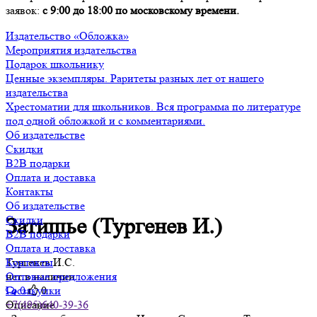
заявок:
с 9:00 до 18:00 по московскому времени.
Издательство «Обложка»
Мероприятия издательства
Подарок школьнику
Ценные экземпляры. Раритеты разных лет от нашего
издательства
Хрестоматии для школьников. Вся программа по литературе
под одной обложкой и с комментариями.
Об издательстве
Скидки
B2B подарки
Оплата и доставка
Контакты
Об издательстве
Скидки
Затишье (Тургенев И.)
B2B подарки
Оплата и доставка
Тургенев И.С.
Контакты
нет в наличии
Оптовые предложения
0
0
Госзакупки
Описание
+7(495)640-39-36