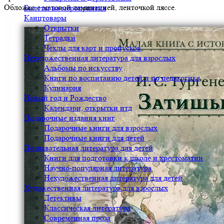
Обложка с матовой ламинацией, ленточкой ляссе.
Билеты на мероприятия
Канцтовары
Открытки
Тетрадки
Чехлы для карт и пропусков
Нехудожественная литература для взрослых
Альбомы по искусству
Книги по воспитанию детей и по педагогике
Кулинария
Новый год и Рождество
Календари, открытки итд
Подарочные издания книг
Подарочные книги для взрослых
Подарочные книги для детей
Познавательная литература для детей
Книги для подготовки к школе и хрестоматии
Научно-популярная литература
Нехудожественная литература для детей
Художественная литература для взрослых
Детективы
Классическая литература
Современная проза