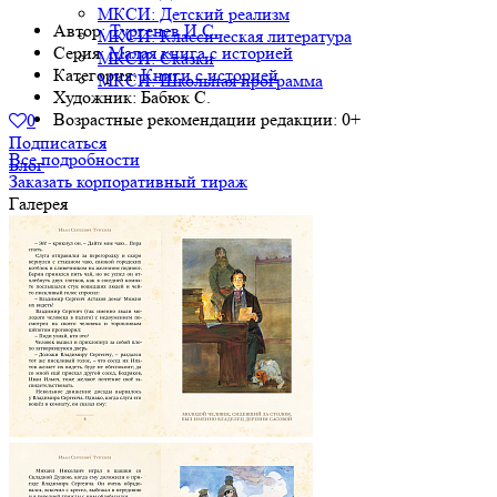
МКСИ: Детский реализм
Автор:
Тургенев И.С.
МКСИ: Классическая литература
Серия:
Малая книга с историей
МКСИ: Сказки
Категория:
Книги с историей
МКСИ: Школьная программа
Художник:
Бабюк С.
Возрастные рекомендации редакции:
0+
0
Подписаться
Все подробности
Блог
Заказать корпоративный тираж
Галерея