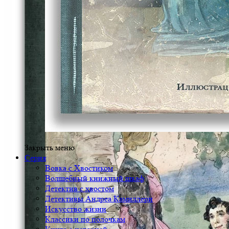
Закрыть меню
Серия
Вовка с Хвостиком
Волшебный книжный шкаф
Детектив с хвостом
Детективы Андреа Камиллери
Искусство жизни
Классики по полочкам