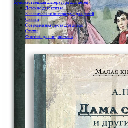
Художественная литература для детей
Детские детективы
Классическая литература для детей
Сказки
Современная проза для детей
Стихи
Фэнтези для подростков